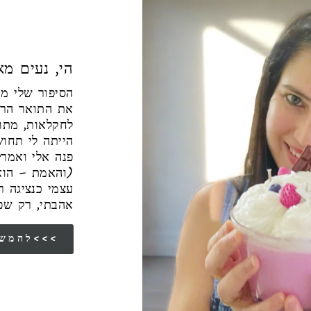
הי, נעים מאו
את התואר הראש
לחקלאות, מתו
הייתה לי תחו
פנה אלי ואמר"
והאמת – הוא 
עצמי כנציגה 
אהבתי, רק שפ
להמשך הסיפור שלי<<<