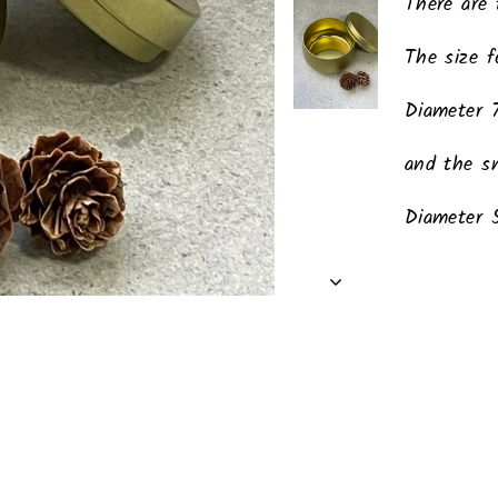
There are
The size f
Diameter 
and the sm
Diameter 
Liquid er