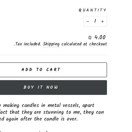
QUANTITY
−
+
Regular
4.00 ₪
price
Tax included.
Shipping
calculated at checkout.
ADD TO CART
BUY IT NOW
ike making candles in metal vessels, apart
act that they are stunning to me, they can
ed again after the candle is over.