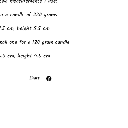
 two measurements I use:
or a candle of 220 grams
7.5 cm, height 5.5 cm
all one for a 120 gram candle
5.5 cm, height 4.5 cm
ror (snippets/image-element line 113): invalid
url input
Share
Share
on
Facebook