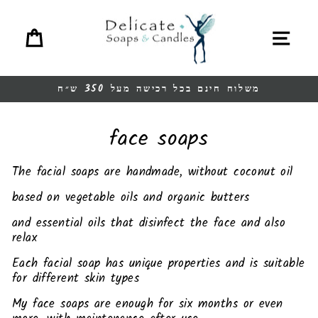
Ski
t
Cart
Site navigation
conten
משלוח חינם בכל רכישה מעל 350 ש״ח
Pause
slideshow
face soaps
The facial soaps are handmade, without coconut oil
based on vegetable oils and organic butters
and essential oils that disinfect the face and also
relax
Each facial soap has unique properties and is suitable
for different skin types
My face soaps are enough for six months or even