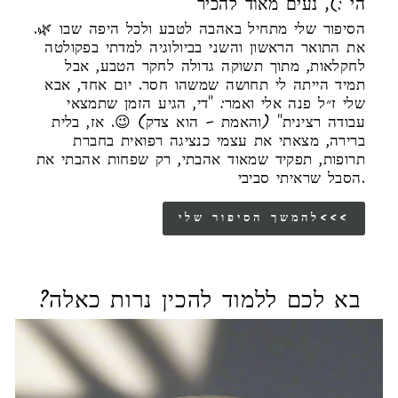
הי :), נעים מאוד להכיר
הסיפור שלי מתחיל באהבה לטבע ולכל היפה שבו 🌿.
את התואר הראשון והשני בביולוגיה למדתי בפקולטה
לחקלאות, מתוך תשוקה גדולה לחקר הטבע, אבל
תמיד הייתה לי תחושה שמשהו חסר. יום אחד, אבא
שלי ז״ל פנה אלי ואמר: "די, הגיע הזמן שתמצאי
עבודה רצינית" (והאמת – הוא צדק) 😉. אז, בלית
ברירה, מצאתי את עצמי כנציגה רפואית בחברת
תרופות, תפקיד שמאוד אהבתי, רק שפחות אהבתי את
הסבל שראיתי סביבי.
להמשך הסיפור שלי<<<
בא לכם ללמוד להכין נרות כאלה?