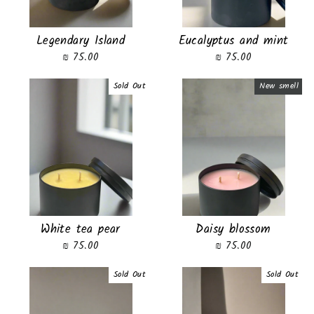
Legendary Island
Eucalyptus and mint
75.00 ₪
75.00 ₪
Sold Out
New smell
White tea pear
Daisy blossom
75.00 ₪
75.00 ₪
Sold Out
Sold Out