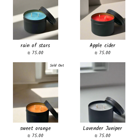
rain of stars
Apple cider
75.00 ₪
75.00 ₪
Sold Out
sweet orange
Lavender Juniper
75.00 ₪
75.00 ₪