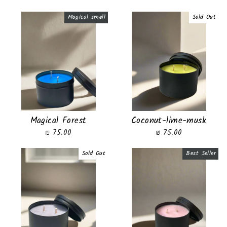
Magical smell
Sold Out
Magical Forest
Coconut-lime-musk
75.00 ₪
75.00 ₪
Sold Out
Best Seller