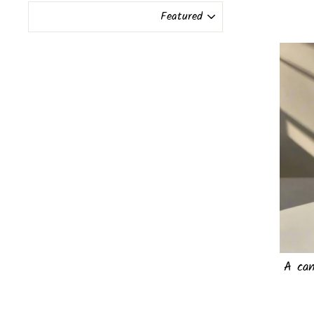
SORT
A can