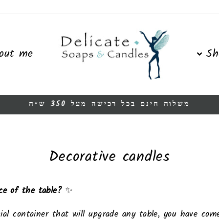
out me
Sh
משלוח חינם בכל רכישה מעל 350 ש״ח
Pause
slideshow
Decorative candles
ce of the table?
✨
ecial container that will upgrade any table, you have co