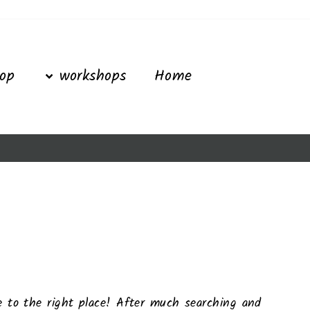
Ski
t
conten
op
workshops
Home
me to the right place! After much searching and