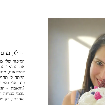
הי :), נעים
הסיפור של 🌿.
את התואר הראש
לחקלאות, מתו
הייתה לי תחו
פנה אלי ואמר"
והאמת – הוא 
עצמי כנציגה 
אהבתי, רק שפחות אהבתי את הסבל שראיתי סביבי.