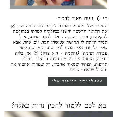
הי :), נעים מאוד להכיר
הסיפור שלי מתחיל באהבה לטבע ולכל היפה שבו 🌿.
את התואר הראשון והשני בביולוגיה למדתי בפקולטה
לחקלאות, מתוך תשוקה גדולה לחקר הטבע, אבל
תמיד הייתה לי תחושה שמשהו חסר. יום אחד, אבא
שלי ז״ל פנה אלי ואמר: "די, הגיע הזמן שתמצאי
עבודה רצינית" (והאמת – הוא צדק) 😉. אז, בלית
ברירה, מצאתי את עצמי כנציגה רפואית בחברת
תרופות, תפקיד שמאוד אהבתי, רק שפחות אהבתי את
הסבל שראיתי סביבי.
להמשך הסיפור שלי<<<
בא לכם ללמוד להכין נרות כאלה?