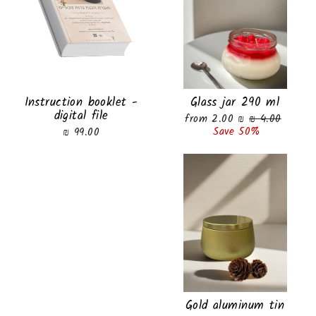
Instruction booklet -
Glass jar 290 ml
digital file
Sale
Regular
from 2.00 ₪
4.00 ₪
price
price
Save 50%
99.00 ₪
Gold aluminum tin