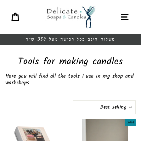
Ski
t
Cart
Site navigation
conten
משלוח חינם בכל רכישה מעל 350 ש״ח
Pause
slideshow
Tools for making candles
Here you will find all the tools I use in my shop and
workshops
SORT
Sale