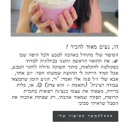
! הי, נעים מאוד להכיר
הסיפור שלי מתחיל באהבה לטבע ולכל היפה שבו
🌿. את התואר הראשון והשני בביולוגיה למדתי
בפקולטה לחקלאות, מתוך תשוקה גדולה לחקר הטבע,
אבל תמיד הייתה לי תחושה שמשהו חסר. יום אחד,
אבא שלי ז״ל פנה אלי ואמר: "די, הגיע הזמן שתמצאי
עבודה רצינית" (והאמת – הוא צדק) 😉. אז, בלית
ברירה, מצאתי את עצמי כנציגה רפואית בחברת
תרופות, תפקיד שמאוד אהבתי, רק שפחות אהבתי את
הסבל שראיתי סביבי
להמשך הסיפור שלי<<<