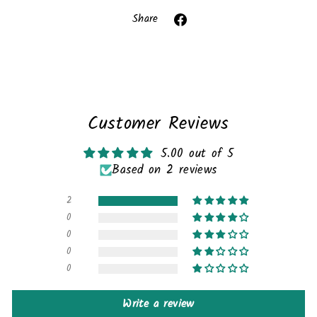
invalid url input
Share
Share
on
Facebook
Customer Reviews
5.00 out of 5
Based on 2 reviews
2
0
0
0
0
Write a review