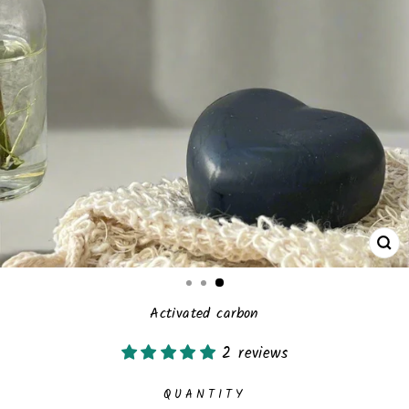
CL
(E
Activated carbon
2 reviews
QUANTITY