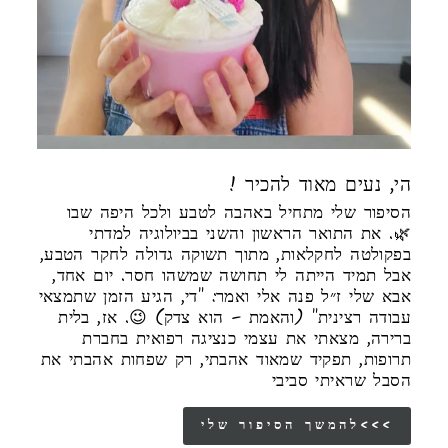
! הי, נעים מאוד להכיר
הסיפור שלי מתחיל באהבה לטבע ולכל היפה שבו
🌿. את התואר הראשון והשני בביולוגיה למדתי
בפקולטה לחקלאות, מתוך תשוקה גדולה לחקר הטבע,
אבל תמיד הייתה לי תחושה שמשהו חסר. יום אחד,
אבא שלי ז״ל פנה אלי ואמר: "די, הגיע הזמן שתמצאי
עבודה רצינית" (והאמת – הוא צדק) 😉. אז, בלית
ברירה, מצאתי את עצמי כנציגה רפואית בחברת
תרופות, תפקיד שמאוד אהבתי, רק שפחות אהבתי את
הסבל שראיתי סביבי
להמשך הסיפור שלי<<<