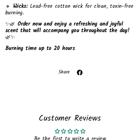
🔹
Wicks:
Lead-free cotton wick for clean, toxin-free
burning.
✨🌿
Order now and enjoy a refreshing and joyful
scent that will accompany you throughout the day!
🌿✨
Burning time up to 20 hours
Liquid error (snippets/image-element line 113):
invalid url input
Share
Share
on
Facebook
Customer Reviews
Be the first to write a review