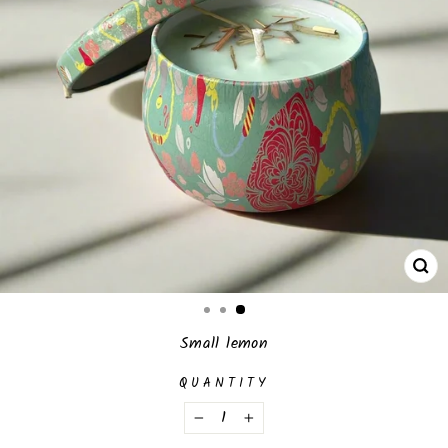
CL
(E
Small lemon
QUANTITY
−
+