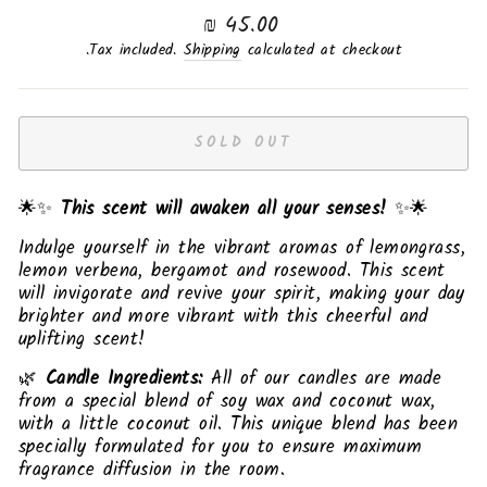
Regular
45.00 ₪
price
Tax included.
Shipping
calculated at checkout.
SOLD OUT
🌟✨
This scent will awaken all your senses!
✨🌟
Indulge yourself in the vibrant aromas of lemongrass,
lemon verbena, bergamot and rosewood. This scent
will invigorate and revive your spirit, making your day
brighter and more vibrant with this cheerful and
uplifting scent!
🌿
Candle Ingredients:
All of our candles are made
from a special blend of soy wax and coconut wax,
with a little coconut oil. This unique blend has been
specially formulated for you to ensure maximum
fragrance diffusion in the room.