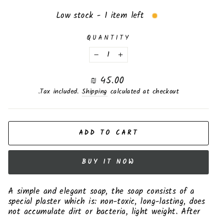
Low stock - 1 item left
QUANTITY
−
+
Regular
45.00 ₪
price
Tax included.
Shipping
calculated at checkout.
ADD TO CART
BUY IT NOW
A simple and elegant soap, the soap consists of a
special plaster which is: non-toxic, long-lasting, does
not accumulate dirt or bacteria, light weight. After