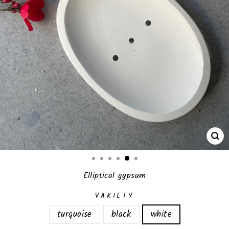
CL
(E
Elliptical gypsum
VARIETY
turquoise
black
white