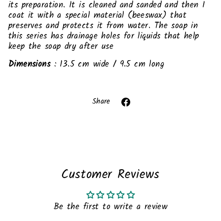
its preparation. It is cleaned and sanded and then I
coat it with a special material (beeswax) that
preserves and protects it from water. The soap in
this series has drainage holes for liquids that help
keep the soap dry after use
Dimensions
: 13.5 cm wide / 9.5 cm long
Liquid error (snippets/image-element line 113):
invalid url input
Share
Share
on
Facebook
Customer Reviews
Be the first to write a review