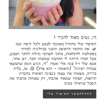
! הי, נעים מאוד להכיר
הסיפור שלי מתחיל באהבה לטבע ולכל היפה שבו
🌿. את התואר הראשון והשני בביולוגיה למדתי
בפקולטה לחקלאות, מתוך תשוקה גדולה לחקר הטבע,
אבל תמיד הייתה לי תחושה שמשהו חסר. יום אחד,
אבא שלי ז״ל פנה אלי ואמר: "די, הגיע הזמן שתמצאי
עבודה רצינית" (והאמת – הוא צדק) 😉. אז, בלית
ברירה, מצאתי את עצמי כנציגה רפואית בחברת
תרופות, תפקיד שמאוד אהבתי, רק שפחות אהבתי את
הסבל שראיתי סביבי
להמשך הסיפור שלי<<<