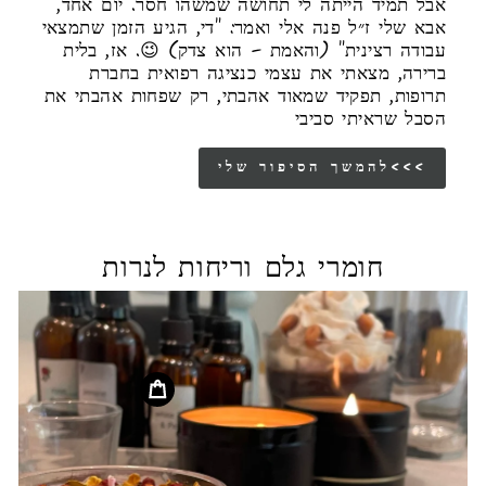
אבל תמיד הייתה לי תחושה שמשהו חסר. יום אחד,
אבא שלי ז״ל פנה אלי ואמר: "די, הגיע הזמן שתמצאי
עבודה רצינית" (והאמת – הוא צדק) 😉. אז, בלית
ברירה, מצאתי את עצמי כנציגה רפואית בחברת
תרופות, תפקיד שמאוד אהבתי, רק שפחות אהבתי את
הסבל שראיתי סביבי
להמשך הסיפור שלי<<<
חומרי גלם וריחות לנרות