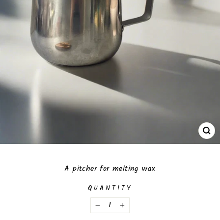
CL
(E
A pitcher for melting wax
QUANTITY
−
+