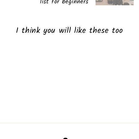
list for beginners
I think you will like these too
Sold Out
A pitcher for melting wax
40.00 ₪