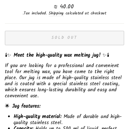
Regular
40.00 ₪
price
Tax included.
Shipping
calculated at checkout.
SOLD OUT
🕯️✨
Meet the high-quality wax melting jug!
✨🕯️
If you are looking for a professional and convenient
tool for melting wax, you have come to the right
place. Our jug is made of high-quality stainless steel
and is coated with a special stainless steel coating,
which ensures long-lasting durability and easy and
convenient use.
🌟
Jug features:
High-quality material:
Made of durable and high-
quality stainless steel.
Capacity:
Holds up to 500 ml of liquid, perfect