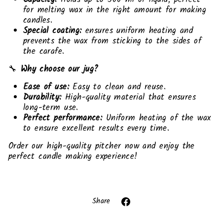
for melting wax in the right amount for making
candles.
Special coating:
ensures uniform heating and
prevents the wax from sticking to the sides of
the carafe.
🔧
Why choose our jug?
Ease of use:
Easy to clean and reuse.
Durability:
High-quality material that ensures
long-term use.
Perfect performance:
Uniform heating of the wax
to ensure excellent results every time.
Order our high-quality pitcher now and enjoy the
perfect candle making experience!
Liquid error (snippets/image-element line 113):
invalid url input
Share
Share
on