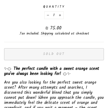
QUANTITY
−
+
Regular
75.00 ₪
price
Tax included.
Shipping
calculated at checkout.
SOLD OUT
✨🍊
The perfect candle with a sweet orange scent
you've always been looking for!
🍊✨
Are you also looking for the perfect sweet orange
scent? After many attempts and searches, I
discovered this wonderful blend that you simply
cannot put down! When you approach the candle, you
immediately feel the delicate scent of orange and
grapefruit, and if you wait a moment – the scent