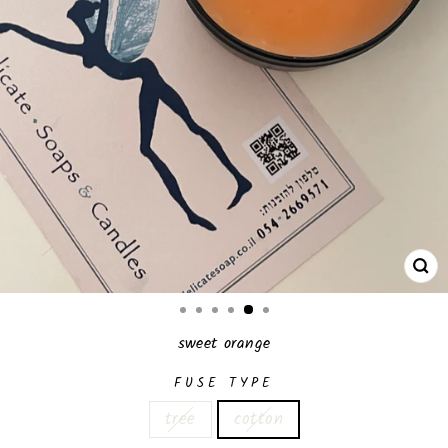
CL
(E
sweet orange
FUSE TYPE
tree
cotton