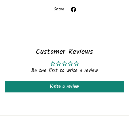
Liquid error (snippets/image-element line 113):
invalid url input
Share
Share
on
Facebook
Customer Reviews
Be the first to write a review
Write a review