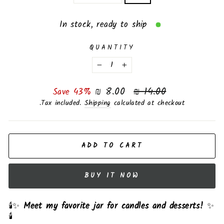
In stock, ready to ship
QUANTITY
−
+
Sale
Regular
8.00 ₪
14.00 ₪
Save 43%
price
price
Tax included.
Shipping
calculated at checkout.
ADD TO CART
BUY IT NOW
🕯️✨
Meet my favorite jar for candles and desserts!
✨
🕯️