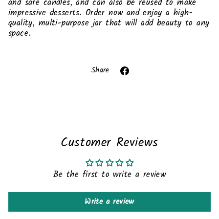
and safe candles, and can also be reused to make
impressive desserts. Order now and enjoy a high-
quality, multi-purpose jar that will add beauty to any
space.
Liquid error (snippets/image-element line 113):
invalid url input
Share
Share
on
Facebook
Customer Reviews
Be the first to write a review
Write a review