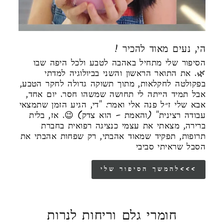
! הי, נעים מאוד להכיר
הסיפור שלי מתחיל באהבה לטבע ולכל היפה שבו
🌿. את התואר הראשון והשני בביולוגיה למדתי
בפקולטה לחקלאות, מתוך תשוקה גדולה לחקר הטבע,
אבל תמיד הייתה לי תחושה שמשהו חסר. יום אחד,
אבא שלי ז״ל פנה אלי ואמר: "די, הגיע הזמן שתמצאי
עבודה רצינית" (והאמת – הוא צדק) 😉. אז, בלית
ברירה, מצאתי את עצמי כנציגה רפואית בחברת
תרופות, תפקיד שמאוד אהבתי, רק שפחות אהבתי את
הסבל שראיתי סביבי
להמשך הסיפור שלי<<<
חומרי גלם וריחות לנרות