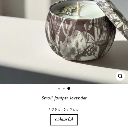
CL
(E
Small juniper lavender
TOOL STYLE
colourful