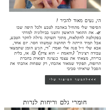
! הי, נעים מאוד להכיר
הסיפור שלי מתחיל באהבה לטבע ולכל היפה שבו
🌿. את התואר הראשון והשני בביולוגיה למדתי
בפקולטה לחקלאות, מתוך תשוקה גדולה לחקר הטבע,
אבל תמיד הייתה לי תחושה שמשהו חסר. יום אחד,
אבא שלי ז״ל פנה אלי ואמר: "די, הגיע הזמן שתמצאי
עבודה רצינית" (והאמת – הוא צדק) 😉. אז, בלית
ברירה, מצאתי את עצמי כנציגה רפואית בחברת
תרופות, תפקיד שמאוד אהבתי, רק שפחות אהבתי את
הסבל שראיתי סביבי
להמשך הסיפור שלי<<<
חומרי גלם וריחות לנרות