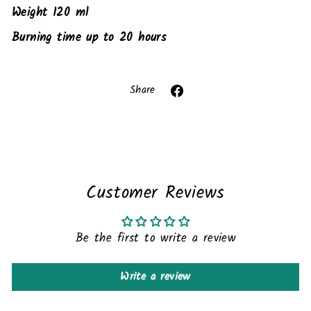
Weight 120 ml
Burning time up to 20 hours
Liquid error (snippets/image-element line 113):
invalid url input
Share
Share
on
Facebook
Customer Reviews
Be the first to write a review
Write a review