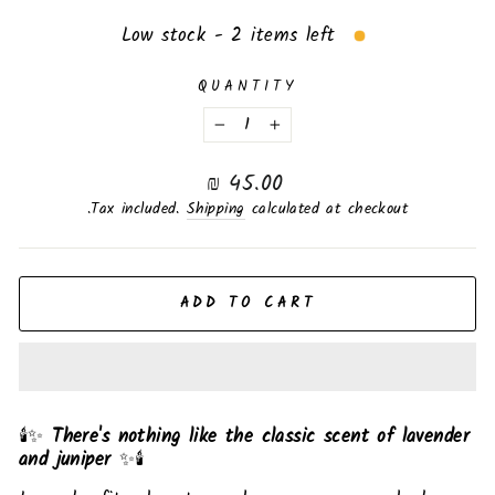
Low stock - 2 items left
QUANTITY
−
+
Regular
45.00 ₪
price
Tax included.
Shipping
calculated at checkout.
ADD TO CART
🕯️✨
There's nothing like the classic scent of lavender
and juniper
✨🕯️