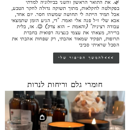
🌿. את התואר הראשון והשני בביולוגיה למדתי
בפקולטה לחקלאות, מתוך תשוקה גדולה לחקר הטבע,
אבל תמיד הייתה לי תחושה שמשהו חסר. יום אחד,
אבא שלי ז״ל פנה אלי ואמר: "די, הגיע הזמן שתמצאי
עבודה רצינית" (והאמת – הוא צדק) 😉. אז, בלית
ברירה, מצאתי את עצמי כנציגה רפואית בחברת
תרופות, תפקיד שמאוד אהבתי, רק שפחות אהבתי את
הסבל שראיתי סביבי
להמשך הסיפור שלי<<<
חומרי גלם וריחות לנרות