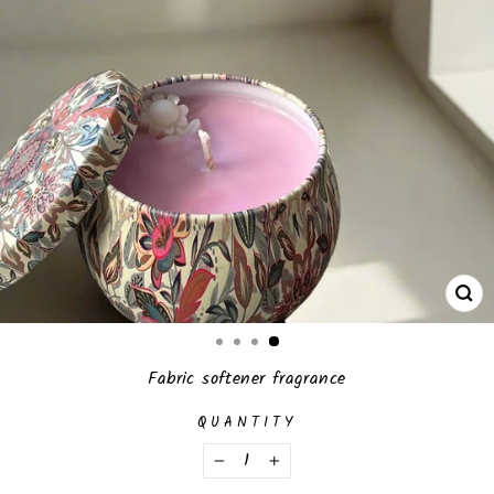
CL
(E
Fabric softener fragrance
QUANTITY
−
+