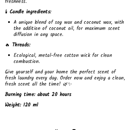
freshness.
🕯️
Candle ingredients:
A unique blend of soy wax and coconut wax, with
the addition of coconut oil, for maximum scent
diffusion in any space.
🔥
Threads:
Ecological, metal-free cotton wick for clean
combustion.
Give yourself and your home the perfect scent of
fresh laundry every day. Order now and enjoy a clean,
fresh scent all the time! 🌿✨
Burning time: about 20 hours
Weight: 120 ml
Liquid error (snippets/image-element line 113):
invalid url input