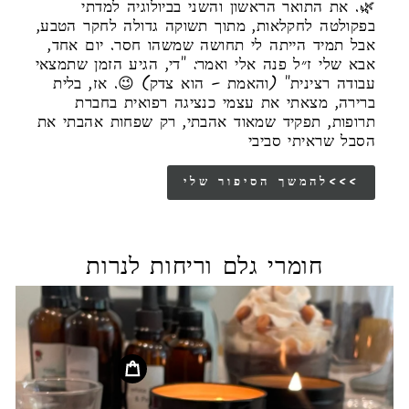
🌿. את התואר הראשון והשני בביולוגיה למדתי
בפקולטה לחקלאות, מתוך תשוקה גדולה לחקר הטבע,
אבל תמיד הייתה לי תחושה שמשהו חסר. יום אחד,
אבא שלי ז״ל פנה אלי ואמר: "די, הגיע הזמן שתמצאי
עבודה רצינית" (והאמת – הוא צדק) 😉. אז, בלית
ברירה, מצאתי את עצמי כנציגה רפואית בחברת
תרופות, תפקיד שמאוד אהבתי, רק שפחות אהבתי את
הסבל שראיתי סביבי
להמשך הסיפור שלי<<<
חומרי גלם וריחות לנרות