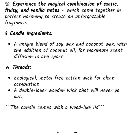
🌸
Experience the magical combination of exotic,
fruity, and vanilla notes
– which come together in
perfect harmony to create an unforgettable
fragrance.
🕯️
Candle ingredients:
A unique blend of soy wax and coconut wax, with
the addition of coconut oil, for maximum scent
diffusion in any space.
🔥
Threads:
Ecological, metal-free cotton wick for clean
combustion.
A double-layer wooden wick that will never go
out.
***The candle comes with a wood-like lid***
Liquid error (snippets/image-element line 113):
invalid url input