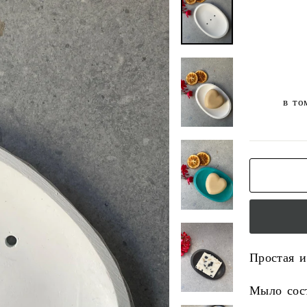
в то
Простая и
Мыло сост