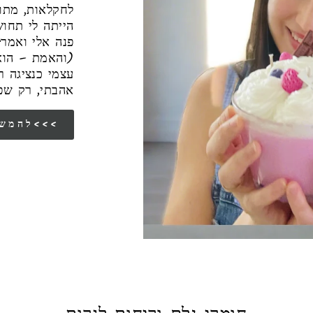
לחקלאות, מתו
הייתה לי תחו
פנה אלי ואמר"
והאמת – הוא 
עצמי כנציגה 
אהבתי, רק שפ
להמשך הסיפור שלי<<<