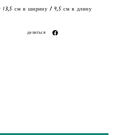
: 13,5 см в ширину / 9,5 см в длину
ror (snippets/image-element line 113): invalid
url input
Поделиться
делиться
через
фейсбук