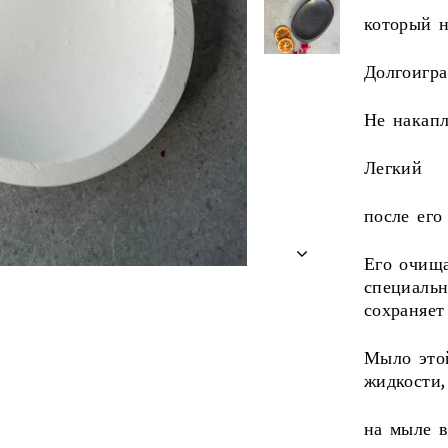
который н
Долгоигр
Не накапл
Легкий
после его
Его очищ
специаль
сохраняет
Мыло это
жидкости,
на мыле в