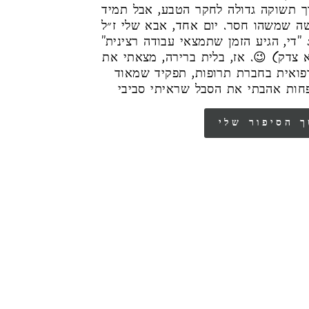
ך תשוקה גדולה לחקר הטבע, אבל תמיד
שה שמשהו חסר. יום אחד, אבא שלי ז״ל
: "די, הגיע הזמן שתמצאי עבודה רצינית
(צדק) 😉. אז, בלית ברירה, מצאתי את
רפואית בחברת תרופות, תפקיד שמאוד
חות אהבתי את הסבל שראיתי סביבי