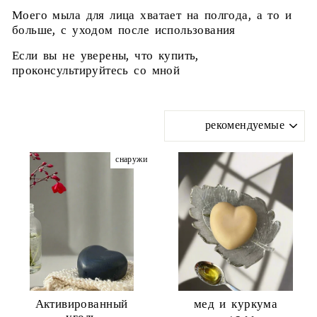
Моего мыла для лица хватает на полгода, а то и
больше, с уходом после использования
Если вы не уверены, что купить,
проконсультируйтесь со мной
СОРТИРОВАТЬ
ПО
снаружи
Активированный
мед и куркума