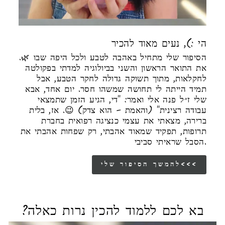
הי :), נעים מאוד להכיר
הסיפור שלי מתחיל באהבה לטבע ולכל היפה שבו 🌿.
את התואר הראשון והשני בביולוגיה למדתי בפקולטה
לחקלאות, מתוך תשוקה גדולה לחקר הטבע, אבל
תמיד הייתה לי תחושה שמשהו חסר. יום אחד, אבא
שלי ז״ל פנה אלי ואמר: "די, הגיע הזמן שתמצאי
עבודה רצינית" (והאמת – הוא צדק) 😉. אז, בלית
ברירה, מצאתי את עצמי כנציגה רפואית בחברת
תרופות, תפקיד שמאוד אהבתי, רק שפחות אהבתי את
הסבל שראיתי סביבי.
להמשך הסיפור שלי<<<
בא לכם ללמוד להכין נרות כאלה?