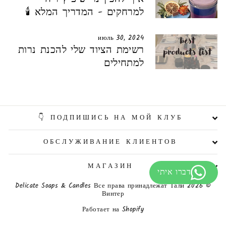
למרחקים - המדריך המלא 🕯️
июль 30, 2024
רשימת הציוד שלי להכנת נרות
למתחילים
ПОДПИШИСЬ НА МОЙ КЛУБ 👇
ОБСЛУЖИВАНИЕ КЛИЕНТОВ
МАГАЗИН
© 2026 Delicate Soaps & Candles Все права принадлежат Тали
Винтер
Работает на Shopify