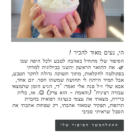
! הי, נעים מאוד להכיר
הסיפור שלי מתחיל באהבה לטבע ולכל היפה שבו
🌿. את התואר הראשון והשני בביולוגיה למדתי
בפקולטה לחקלאות, מתוך תשוקה גדולה לחקר הטבע,
אבל תמיד הייתה לי תחושה שמשהו חסר. יום אחד,
אבא שלי ז״ל פנה אלי ואמר: "די, הגיע הזמן שתמצאי
עבודה רצינית" (והאמת – הוא צדק) 😉. אז, בלית
ברירה, מצאתי את עצמי כנציגה רפואית בחברת
תרופות, תפקיד שמאוד אהבתי, רק שפחות אהבתי את
הסבל שראיתי סביבי
להמשך הסיפור שלי<<<