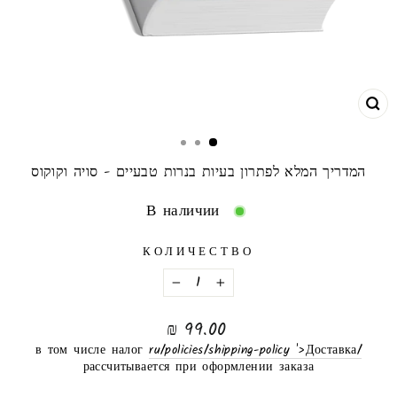
ЗА
המדריך המלא לפתרון בעיות בנרות טבעיים - סויה וקוקוס
В наличии
КОЛИЧЕСТВО
−
+
нормальная
99.00 ₪
цена
в том числе налог
/ru/policies/shipping-policy '>Доставка
рассчитывается при оформлении заказа