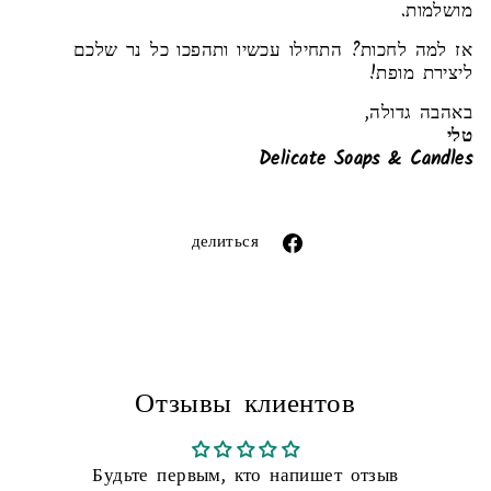
מושלמות.
אז למה לחכות? התחילו עכשיו ותהפכו כל נר שלכם
ליצירת מופת!
באהבה גדולה,
טלי
Delicate Soaps & Candles
Liquid error (snippets/image-element line 113):
invalid url input
Поделиться
делиться
через
фейсбук
Отзывы клиентов
Будьте первым, кто напишет отзыв