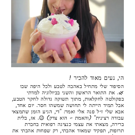
! הי, נעים מאוד להכיר
הסיפור שלי מתחיל באהבה לטבע ולכל היפה שבו
🌿. את התואר הראשון והשני בביולוגיה למדתי
בפקולטה לחקלאות, מתוך תשוקה גדולה לחקר הטבע,
אבל תמיד הייתה לי תחושה שמשהו חסר. יום אחד,
אבא שלי ז״ל פנה אלי ואמר: "די, הגיע הזמן שתמצאי
עבודה רצינית" (והאמת – הוא צדק) 😉. אז, בלית
ברירה, מצאתי את עצמי כנציגה רפואית בחברת
תרופות, תפקיד שמאוד אהבתי, רק שפחות אהבתי את