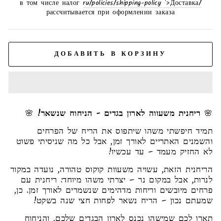
цена
в том числе налог
/ru/policies/shipping-policy '>Доставка
рассчитывается при оформлении заказа
ДОБАВИТЬ В КОРЗИНУ
🌸
ריחנית משעווה לארון בגדים - הניחוח שנשאר!
🌸
תמיד חיפשתי משהו שיתפוס את הריח של הפרחים
והשמנים האתריים לאורך זמן, אבל כל מה שניסיתי פשוט
לא החזיק מעמד – עד עכשיו!
הריחנית הזאת, עשויה משעוות קוקוס טהורה, נועדה במקור
לנרות, אבל במקום נר – יצרתי משהו מיוחד: ריחנית עם
פרחים מיובשים וריחות מדהימים שנשמרים לאורך זמן. כן,
שמעתם נכון – הריח נשאר לפחות חצי שנה בשקט!
תארו לכם שמישהו נכנס לארון הבגדים שלכם, והניחוח