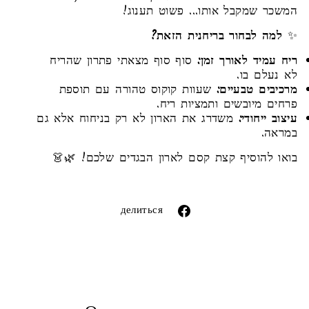
המשכר שמקבל אותו... פשוט תענוג!
✨
למה לבחור בריחנית הזאת?
ריח עמיד לאורך זמן:
סוף סוף מצאתי פתרון שהריח
לא נעלם בו.
מרכיבים טבעיים:
שעוות קוקוס טהורה עם תוספת
פרחים מיובשים ותמציות ריח.
עיצוב ייחודי:
משדרג את הארון לא רק בניחוח אלא גם
במראה.
בואו להוסיף קצת קסם לארון הבגדים שלכם! 🌿👗
Liquid error (snippets/image-element line 113):
invalid url input
Поделиться
делиться
через
фейсбук