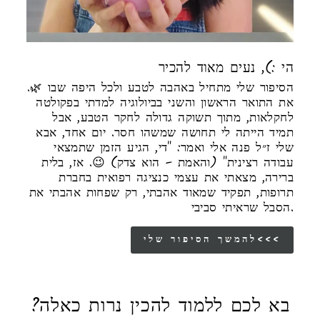
הי :), נעים מאוד להכיר
הסיפור שלי מתחיל באהבה לטבע ולכל היפה שבו 🌿.
את התואר הראשון והשני בביולוגיה למדתי בפקולטה
לחקלאות, מתוך תשוקה גדולה לחקר הטבע, אבל
תמיד הייתה לי תחושה שמשהו חסר. יום אחד, אבא
שלי ז״ל פנה אלי ואמר: "די, הגיע הזמן שתמצאי
עבודה רצינית" (והאמת – הוא צדק) 😉. אז, בלית
ברירה, מצאתי את עצמי כנציגה רפואית בחברת
תרופות, תפקיד שמאוד אהבתי, רק שפחות אהבתי את
הסבל שראיתי סביבי.
להמשך הסיפור שלי<<<
בא לכם ללמוד להכין נרות כאלה?