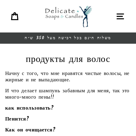
перейт
ина
меню
содержани
משלוח חינם בכל רכישה מעל 350 ש״ח
Остановить
презентацию
продукты для волос
Начну с того, что мне нравятся чистые волосы, не
жирные и не выпадающие.
И что делает шампунь забавным для меня, так это
много-много пены!!
как использовать?
Пенится?
Как он очищается?