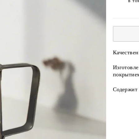
в то
Качестве
Изготовл
покрытие
Содержит
Liquid er