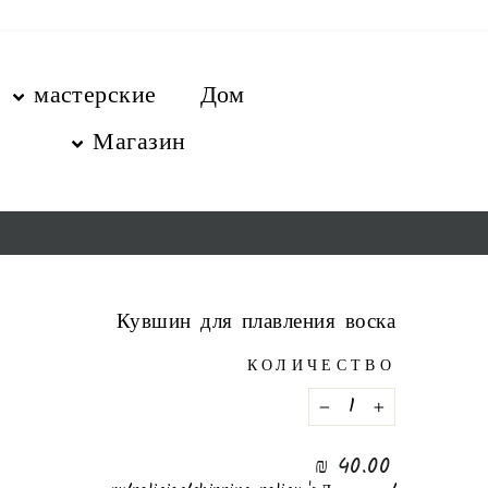
перейт
содержани
мастерские
Дом
Магазин
Кувшин для плавления воска
КОЛИЧЕСТВО
−
+
нормальная
40.00 ₪