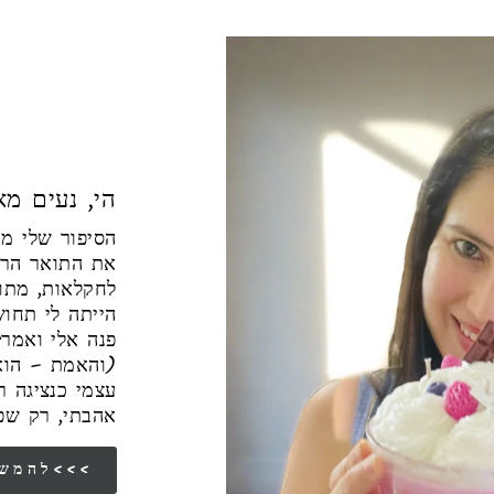
הי, נעים מאו
את התואר הראש
לחקלאות, מתו
הייתה לי תחו
פנה אלי ואמר"
והאמת – הוא 
עצמי כנציגה 
אהבתי, רק שפ
להמשך הסיפור שלי<<<