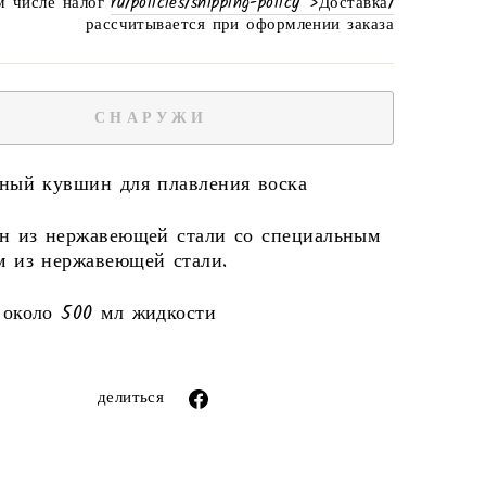
цена
м числе налог
/ru/policies/shipping-policy '>Доставка
рассчитывается при оформлении заказа
СНАРУЖИ
нный кувшин для плавления воска
ен из нержавеющей стали со специальным
м из нержавеющей стали.
 около 500 мл жидкости
ror (snippets/image-element line 113): invalid
url input
Поделиться
делиться
через
фейсбук