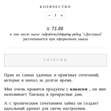
КОЛИЧЕСТВО
−
+
нормальная
75.00 ₪
цена
в том числе налог
/ru/policies/shipping-policy '>Доставка
рассчитывается при оформлении заказа
СНАРУЖИ
Одно из самых удачных и приятных сочетаний,
которые я нюхал за долгое время.
Мне очень нравятся продукты с
кокосом
, он мне
напоминает Таиланд в прекрасные дни.
А с тропическим сочетанием лайма он создает
идеальный аромат для свечи настроения.