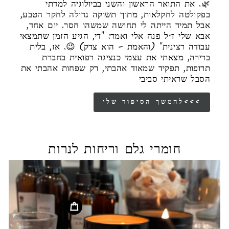
🌿. את התואר הראשון והשני בביולוגיה למדתי
בפקולטה לחקלאות, מתוך תשוקה גדולה לחקר הטבע,
אבל תמיד הייתה לי תחושה שמשהו חסר. יום אחד,
אבא שלי ז״ל פנה אלי ואמר: "די, הגיע הזמן שתמצאי
עבודה רצינית" (והאמת – הוא צדק) 😉. אז, בלית
ברירה, מצאתי את עצמי כנציגה רפואית בחברת
תרופות, תפקיד שמאוד אהבתי, רק שפחות אהבתי את
הסבל שראיתי סביבי
להמשך הסיפור שלי<<<
חומרי גלם וריחות לנרות