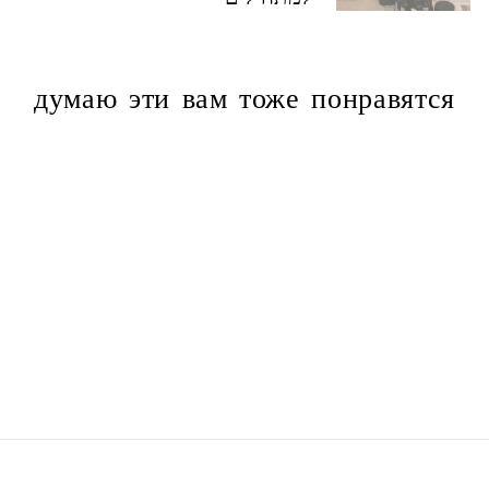
думаю эти вам тоже понравятся
снаружи
Кокосово-лаймово-
мускусный
75.00 ₪