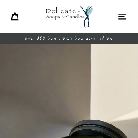
перейт
ина
меню
содержани
משלוח חינם בכל רכישה מעל 350 ש״ח
Остановить
презентацию