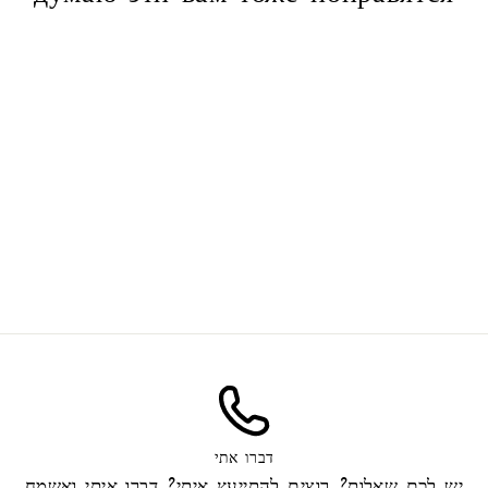
Элегантный эпоксидный
лист
45.00 ₪
דברו אתי
יש לכם שאלות? רוצים להתייעץ איתי? דברו איתי ואשמח