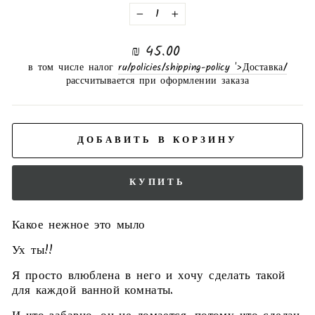
−
+
нормальная
45.00 ₪
цена
в том числе налог
/ru/policies/shipping-policy '>Доставка
рассчитывается при оформлении заказа
ДОБАВИТЬ В КОРЗИНУ
КУПИТЬ
Какое нежное это мыло
Ух ты!!
Я просто влюблена в него и хочу сделать такой
для каждой ванной комнаты.