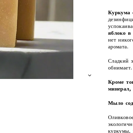
Куркума
дезинфиц
успокаив
яблоко в
нет никог
аромата.
Сладкий з
обнимает.
Кроме то
минерал,
Мыло со
Оливковое
экологичн
куркумы, 