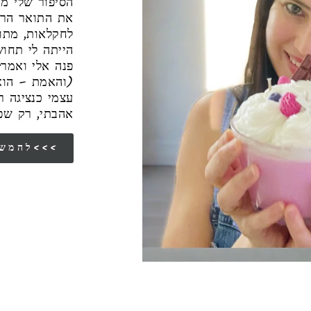
את התואר הראש
לחקלאות, מתו
הייתה לי תחו
פנה אלי ואמר"
והאמת – הוא 
עצמי כנציגה 
אהבתי, רק שפ
להמשך הסיפור שלי<<<