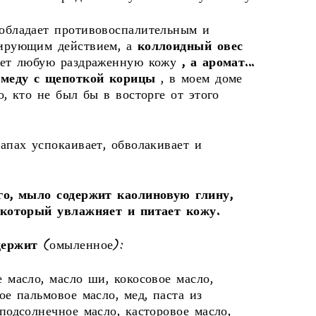
обладает противовоспалительным и
ирующим действием, а
коллоидный овес
ает любую раздраженную кожу
, а аромат...
 меду с щепоткой корицы
, в моем доме
о, кто не был бы в восторге от этого
апах успокаивает, обволакивает и
го, мыло содержит каолиновую глину,
 который увлажняет и питает кожу.
держит
(омыленное):
 масло, масло ши, кокосовое масло,
ое пальмовое масло, мед, паста из
подсолнечное масло, касторовое масло,