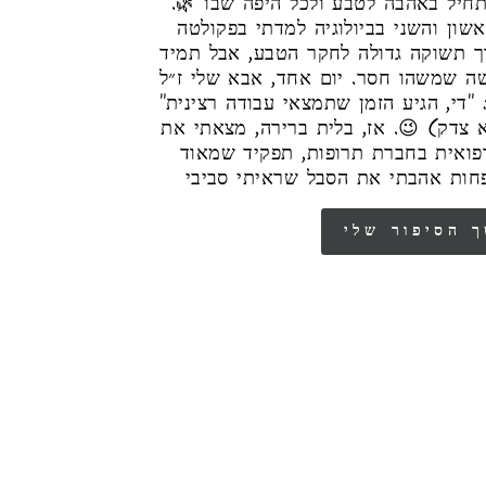
הסיפור שלי מתחיל באהבה לטבע ולכל היפה שבו 🌿.
ון והשני בביולוגיה למדתי בפקולטה
ך תשוקה גדולה לחקר הטבע, אבל תמיד
שה שמשהו חסר. יום אחד, אבא שלי ז״ל
: "די, הגיע הזמן שתמצאי עבודה רצינית
(צדק) 😉. אז, בלית ברירה, מצאתי את
רפואית בחברת תרופות, תפקיד שמאוד
חות אהבתי את הסבל שראיתי סביבי