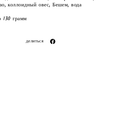
ао, коллоидный овес, Бешем, вода
о 130 грамм
ror (snippets/image-element line 113): invalid
url input
Поделиться
делиться
через
фейсбук