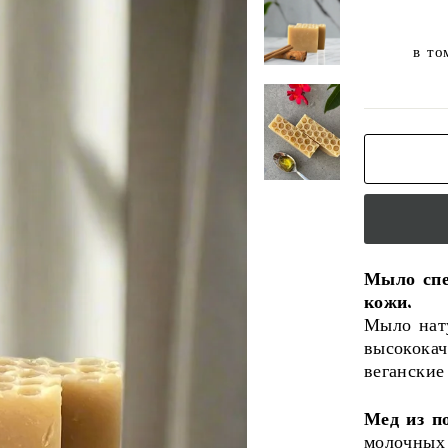
в то
Мыло спе
кожи.
Мыло нату
высококач
веганские
Мед из п
молочных 