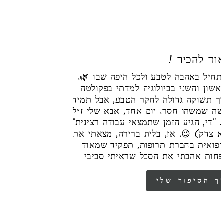
! ד להכיר
הסיפור שלי מתחיל באהבה לטבע ולכל היפה שבו 🌿.
ון והשני בביולוגיה למדתי בפקולטה
ך תשוקה גדולה לחקר הטבע, אבל תמיד
שה שמשהו חסר. יום אחד, אבא שלי ז״ל
: "די, הגיע הזמן שתמצאי עבודה רצינית
(צדק) 😉. אז, בלית ברירה, מצאתי את
רפואית בחברת תרופות, תפקיד שמאוד
חות אהבתי את הסבל שראיתי סביבי