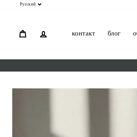
язык
Русский
орзина
связь
контакт
блог
о