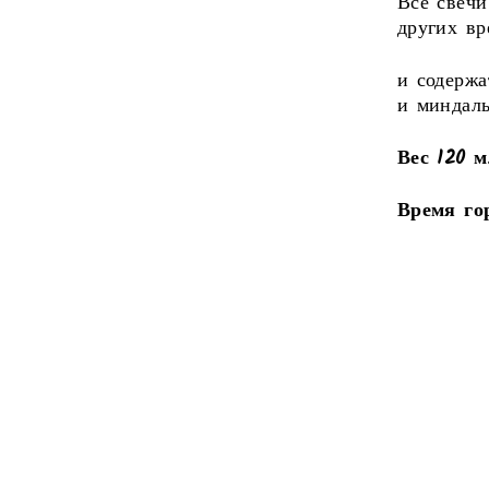
Все свечи
других вр
и содержа
и миндаль
Вес 120 м
Время го
Liquid er