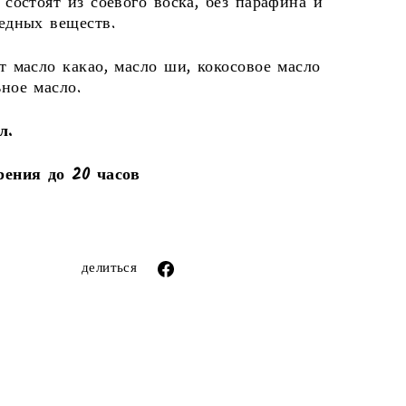
 состоят из соевого воска, без парафина и
едных веществ.
т масло какао, масло ши, кокосовое масло
ное масло.
л.
рения до 20 часов
ror (snippets/image-element line 113): invalid
url input
Поделиться
делиться
через
фейсбук