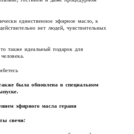
спальне, гостиной и даже процедурном
ически единственное эфирное масло, к
действительно нет людей, чувствительных
то также идеальный подарок для
человека.
ибетесь
также была обновлена ​​в специальном
ыпуске.
ением эфирного масла герани
ты свечи: