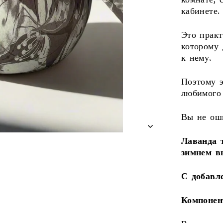
комнате, 
кабинете.
Это практ
которому 
к нему.
Поэтому э
любимого 
Вы не ош
Лаванда 
зимнем в
С добавл
Компонен