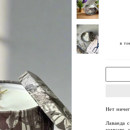
в то
Нет ничег
Лаванда с