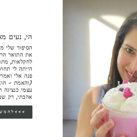
הי, נעים מאו
את התואר הראש
לחקלאות, מתו
הייתה לי תחו
פנה אלי ואמר"
והאמת – הוא 
עצמי כנציגה 
אהבתי, רק שפ
להמשך הסיפור שלי<<<