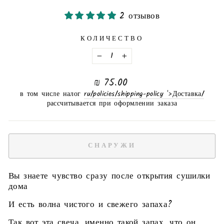
2 отзывов
КОЛИЧЕСТВО
−
+
нормальная
75.00 ₪
цена
в том числе налог
/ru/policies/shipping-policy '>Доставка
рассчитывается при оформлении заказа
СНАРУЖИ
Вы знаете чувство сразу после открытия сушилки
дома
И есть волна чистого и свежего запаха?
Так вот эта свеча, именно такой запах, что он