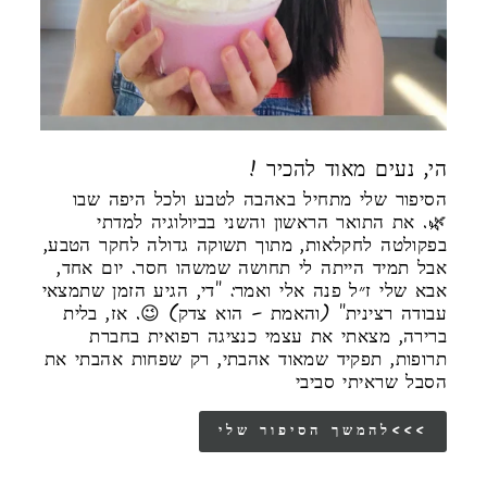
! הי, נעים מאוד להכיר
הסיפור שלי מתחיל באהבה לטבע ולכל היפה שבו
🌿. את התואר הראשון והשני בביולוגיה למדתי
בפקולטה לחקלאות, מתוך תשוקה גדולה לחקר הטבע,
אבל תמיד הייתה לי תחושה שמשהו חסר. יום אחד,
אבא שלי ז״ל פנה אלי ואמר: "די, הגיע הזמן שתמצאי
עבודה רצינית" (והאמת – הוא צדק) 😉. אז, בלית
ברירה, מצאתי את עצמי כנציגה רפואית בחברת
תרופות, תפקיד שמאוד אהבתי, רק שפחות אהבתי את
הסבל שראיתי סביבי
להמשך הסיפור שלי<<<