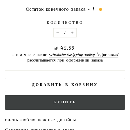
Остаток конечного запаса - 1
КОЛИЧЕСТВО
−
+
нормальная
45.00 ₪
цена
в том числе налог
/ru/policies/shipping-policy '>Доставка
рассчитывается при оформлении заказа
ДОБАВИТЬ В КОРЗИНУ
КУПИТЬ
очень люблю нежные дизайны