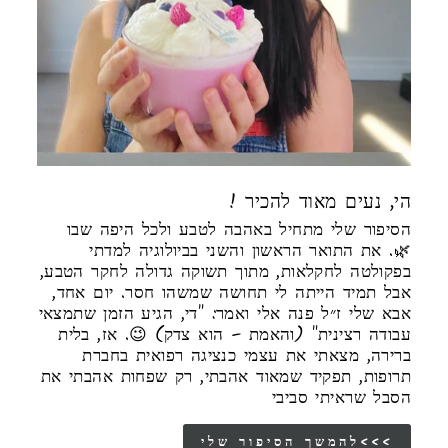
! הי, נעים מאוד להכיר
הסיפור שלי מתחיל באהבה לטבע ולכל היפה שבו
🌿. את התואר הראשון והשני בביולוגיה למדתי
בפקולטה לחקלאות, מתוך תשוקה גדולה לחקר הטבע,
אבל תמיד הייתה לי תחושה שמשהו חסר. יום אחד,
אבא שלי ז״ל פנה אלי ואמר: "די, הגיע הזמן שתמצאי
עבודה רצינית" (והאמת – הוא צדק) 😉. אז, בלית
ברירה, מצאתי את עצמי כנציגה רפואית בחברת
תרופות, תפקיד שמאוד אהבתי, רק שפחות אהבתי את
הסבל שראיתי סביבי
להמשך הסיפור שלי<<<