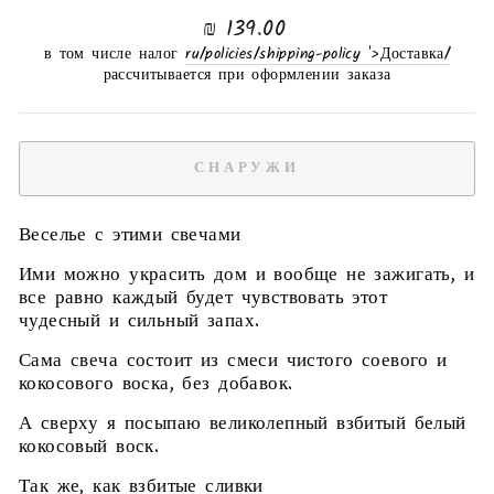
нормальная
139.00 ₪
цена
в том числе налог
/ru/policies/shipping-policy '>Доставка
рассчитывается при оформлении заказа
СНАРУЖИ
Веселье с этими свечами
Ими можно украсить дом и вообще не зажигать, и
все равно каждый будет чувствовать этот
чудесный и сильный запах.
Сама свеча состоит из смеси чистого соевого и
кокосового воска, без добавок.
А сверху я посыпаю великолепный взбитый белый
кокосовый воск.
Так же, как взбитые сливки