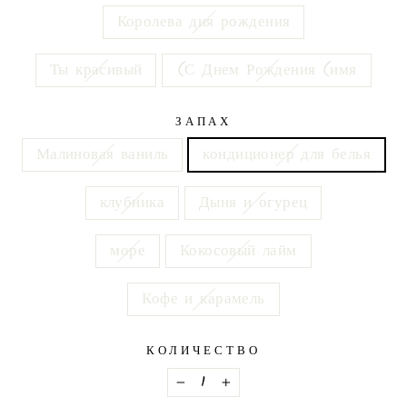
Королева дня рождения
Ты красивый
С Днем Рождения (имя)
ЗАПАХ
Малиновая ваниль
кондиционер для белья
клубника
Дыня и огурец
море
Кокосовый лайм
Кофе и карамель
КОЛИЧЕСТВО
−
+