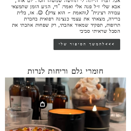
אבל תמיד הייתה לי תחושה שמשהו חסר. יום אחד,
אבא שלי ז״ל פנה אלי ואמר: "די, הגיע הזמן שתמצאי
עבודה רצינית" (והאמת – הוא צדק) 😉. אז, בלית
ברירה, מצאתי את עצמי כנציגה רפואית בחברת
תרופות, תפקיד שמאוד אהבתי, רק שפחות אהבתי את
הסבל שראיתי סביבי
להמשך הסיפור שלי<<<
חומרי גלם וריחות לנרות