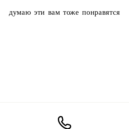
думаю эти вам тоже понравятся
снаружи
Большая свеча на день
рождения
139.00 ₪