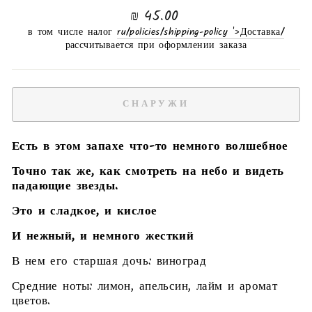
нормальная
45.00 ₪
цена
в том числе налог
/ru/policies/shipping-policy '>Доставка
рассчитывается при оформлении заказа
СНАРУЖИ
Есть в этом запахе что-то немного волшебное
Точно так же, как смотреть на небо и видеть
падающие звезды.
Это и сладкое, и кислое
И нежный, и немного жесткий
В нем его старшая дочь: виноград
Средние ноты: лимон, апельсин, лайм и аромат
цветов.