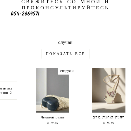
СВЯЖИТЕСЬ СО МНОЙ И
ПРОКОНСУЛЬТИРУЙТЕСЬ
054-2669571
случаи
ПОКАЗАТЬ ВСЕ
снаружи
еть все
2 продуктов
Льняной рукав
ריחנית לארונות בגדים
10.00 ₪
15.00 ₪