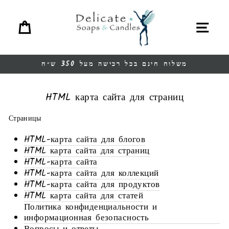
перейт
ина
меню
содержани
משלוח חינם בכל רכישה מעל 350 ש״ח
Остановить
презентацию
HTML карта сайта для страниц
Страницы
HTML-карта сайта для блогов
HTML карта сайта для страниц
HTML-карта сайта
HTML-карта сайта для коллекций
HTML-карта сайта для продуктов
HTML карта сайта для статей
Политика конфиденциальности и
информационная безопасность