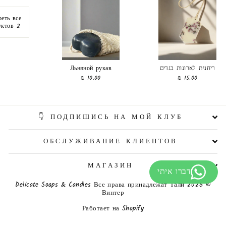
еть все
2 продуктов
Льняной рукав
ריחנית לארונות בגדים
10.00 ₪
15.00 ₪
ПОДПИШИСЬ НА МОЙ КЛУБ 👇
ОБСЛУЖИВАНИЕ КЛИЕНТОВ
МАГАЗИН
© 2026 Delicate Soaps & Candles Все права принадлежат Тали
Винтер
Работает на Shopify