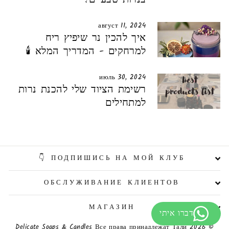
בנרות טבעיים!
август 11, 2024
איך להכין נר שיפיץ ריח
למרחקים - המדריך המלא 🕯️
июль 30, 2024
רשימת הציוד שלי להכנת נרות
למתחילים
ПОДПИШИСЬ НА МОЙ КЛУБ 👇
ОБСЛУЖИВАНИЕ КЛИЕНТОВ
МАГАЗИН
© 2026 Delicate Soaps & Candles Все права принадлежат Тали