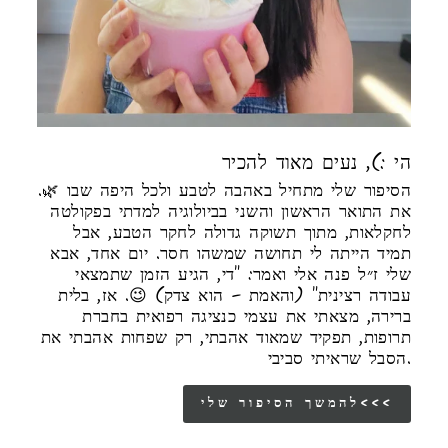
הי :), נעים מאוד להכיר
הסיפור שלי מתחיל באהבה לטבע ולכל היפה שבו 🌿.
את התואר הראשון והשני בביולוגיה למדתי בפקולטה
לחקלאות, מתוך תשוקה גדולה לחקר הטבע, אבל
תמיד הייתה לי תחושה שמשהו חסר. יום אחד, אבא
שלי ז״ל פנה אלי ואמר: "די, הגיע הזמן שתמצאי
עבודה רצינית" (והאמת – הוא צדק) 😉. אז, בלית
ברירה, מצאתי את עצמי כנציגה רפואית בחברת
תרופות, תפקיד שמאוד אהבתי, רק שפחות אהבתי את
הסבל שראיתי סביבי.
להמשך הסיפור שלי<<<