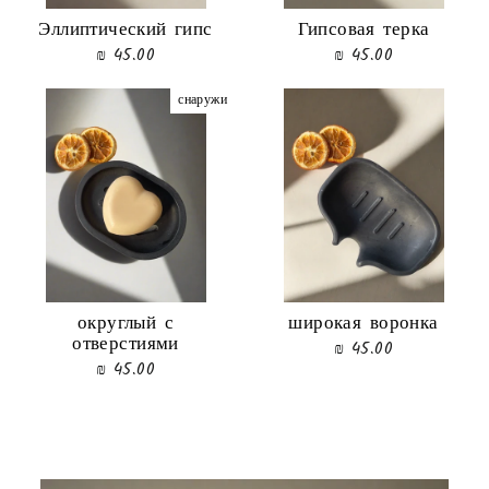
Эллиптический гипс
Гипсовая терка
45.00 ₪
45.00 ₪
снаружи
округлый с
широкая воронка
отверстиями
45.00 ₪
45.00 ₪