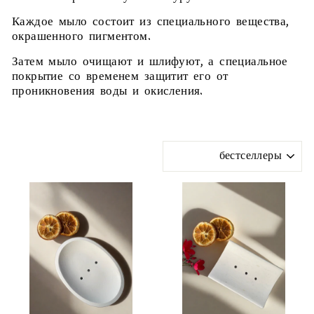
Каждое мыло состоит из специального вещества,
окрашенного пигментом.
Затем мыло очищают и шлифуют, а специальное
покрытие со временем защитит его от
проникновения воды и окисления.
СОРТИРОВАТЬ
ПО