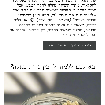
את התואר הראשון והשני בביולוגיה למדתי בפקולטה
לחקלאות, מתוך תשוקה גדולה לחקר הטבע, אבל
תמיד הייתה לי תחושה שמשהו חסר. יום אחד, אבא
שלי ז״ל פנה אלי ואמר: "די, הגיע הזמן שתמצאי
עבודה רצינית" (והאמת – הוא צדק) 😉. אז, בלית
ברירה, מצאתי את עצמי כנציגה רפואית בחברת
תרופות, תפקיד שמאוד אהבתי, רק שפחות אהבתי את
הסבל שראיתי סביבי.
להמשך הסיפור שלי<<<
בא לכם ללמוד להכין נרות כאלה?