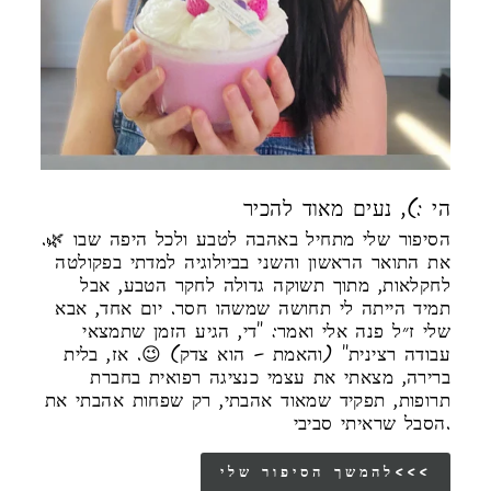
הי :), נעים מאוד להכיר
הסיפור שלי מתחיל באהבה לטבע ולכל היפה שבו 🌿.
את התואר הראשון והשני בביולוגיה למדתי בפקולטה
לחקלאות, מתוך תשוקה גדולה לחקר הטבע, אבל
תמיד הייתה לי תחושה שמשהו חסר. יום אחד, אבא
שלי ז״ל פנה אלי ואמר: "די, הגיע הזמן שתמצאי
עבודה רצינית" (והאמת – הוא צדק) 😉. אז, בלית
ברירה, מצאתי את עצמי כנציגה רפואית בחברת
תרופות, תפקיד שמאוד אהבתי, רק שפחות אהבתי את
הסבל שראיתי סביבי.
להמשך הסיפור שלי<<<