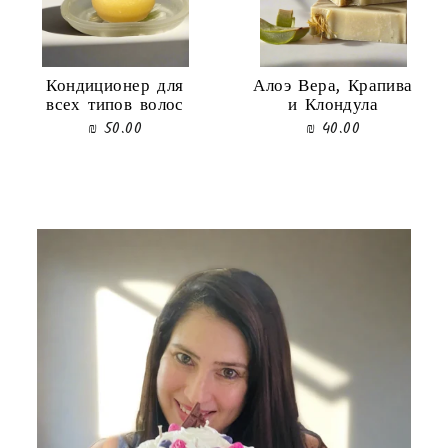
Кондиционер для
Алоэ Вера, Крапива
всех типов волос
и Клондула
50.00 ₪
40.00 ₪