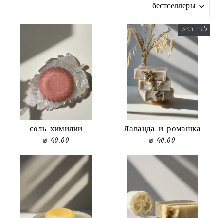
ПО
לעור רגיש
соль химилии
Лаванда и ромашка
40.00 ₪
40.00 ₪