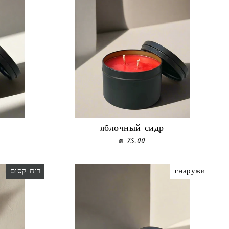
яблочный сидр
75.00 ₪
ריח קסום
снаружи