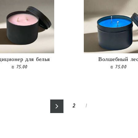
диционер для белья
Волшебный ле
75.00 ₪
75.00 ₪
2
1
следующий