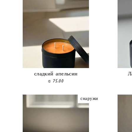
сладкий апельсин
Л
75.00 ₪
снаружи