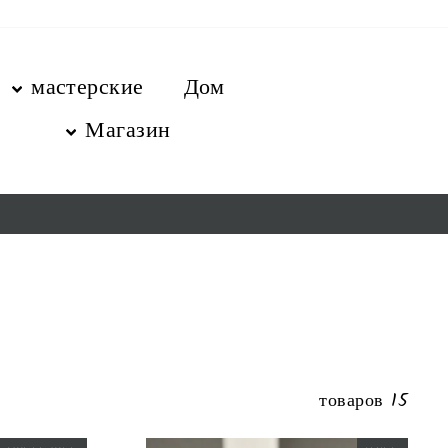
перейт
содержани
мастерские
Дом
Магазин
15 товаров