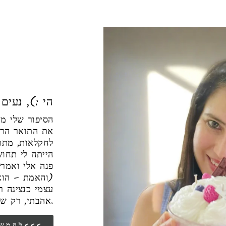
הי :), נעים
הסיפור של 🌿.
את התואר הראש
לחקלאות, מתו
הייתה לי תחו
פנה אלי ואמר"
והאמת – הוא 
עצמי כנציגה 
אהבתי, רק שפחות אהבתי את הסבל שראיתי סביבי.
להמשך הסיפור שלי<<<