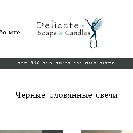
бо мне
משלוח חינם בכל רכישה מעל 350 ש״ח
Остановить
презентацию
Черные оловянные свечи