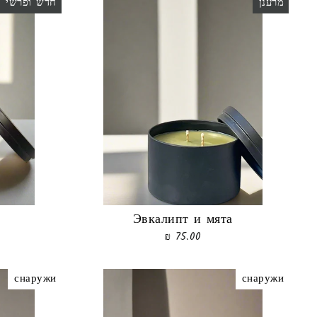
מרענן
חדש ופרשי
Эвкалипт и мята
75.00 ₪
снаружи
снаружи