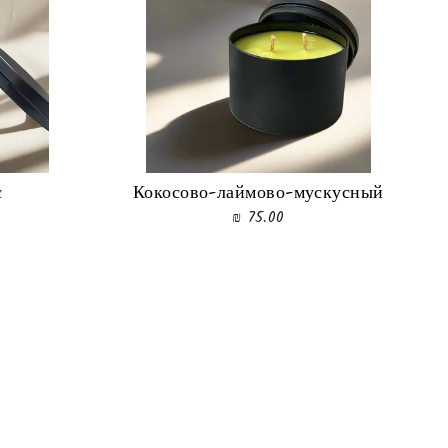
с
Кокосово-лаймово-мускусный
75.00 ₪