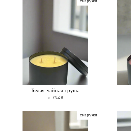
снаружи
Белая чайная груша
75.00 ₪
снаружи