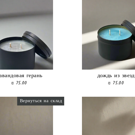
авандовая герань
дождь из звезд
75.00 ₪
75.00 ₪
Вернуться на склад