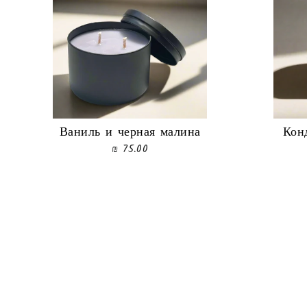
Ваниль и черная малина
Кон
75.00 ₪