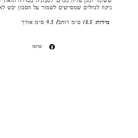
ששומר ומגן עליה ממים. לסבוניה בסדרה הזאת י
ניקוז לנוזלים שמסייעים לשמור על הסבון יבש ל
מידות
: 13.5 ס״מ רוחב/ 9.5 ס״מ אורך
ror (snippets/image-element line 113): invalid
url input
שתפו
שתפו
בפייסבוק