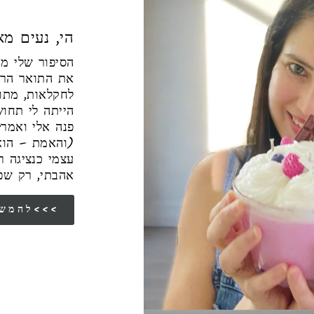
! הי, נעים מ
את התואר הראש
לחקלאות, מתו
הייתה לי תחו
פנה אלי ואמר:
(והאמת – הוא
עצמי כנציגה 
אהבתי, רק שפ
להמשך הסיפור שלי<<<