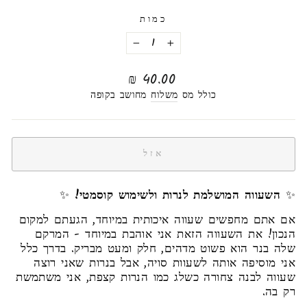
כמות
−
+
מחיר
40.00 ₪
רגיל
כולל מס
משלוח
מחושב בקופה
אזל
✨
השעווה המושלמת לנרות ולשימוש קוסמטי!
✨
אם אתם מחפשים שעווה איכותית במיוחד, הגעתם למקום
הנכון! את השעווה הזאת אני אוהבת במיוחד - המרקם
שלה בנר הוא פשוט מדהים, חלק ומעט מבריק. בדרך כלל
אני מוסיפה אותה לשעוות סויה, אבל בנרות שאני רוצה
שעווה לבנה צחורה כשלג כמו הנרות קצפת, אני משתמשת
רק בה.