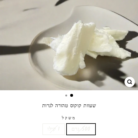
גרו
שעוות קוקוס טהורה לנרות
משקל
500 גרם
1 קילו