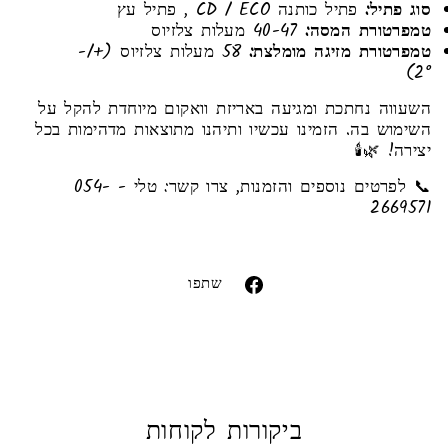
סוג פתיל:
פתיל כותנה CD / ECO , פתיל עץ
טמפרטורת המסה:
40-47 מעלות צלזיוס
טמפרטורת מזיגה מומלצת:
58 מעלות צלזיוס (+/-
2°)
השעווה נחתכת ומגיעה באריזת וואקום מיוחדת להקל על
השימוש בה. הזמינו עכשיו ותיהנו מתוצאות מדהימות בכל
יצירה! 🌿🕯️
📞 לפרטים נוספים והזמנות, צרו קשר: טלי - 054-
2669571
Liquid error (snippets/image-element line 113):
invalid url input
שתפו
שתפו
בפייסבוק
ביקורות לקוחות