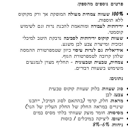
פרטים נוספים מהספק:
100% שעווה צמחית מעולה
המופקת אך ורק מקוקוס
ללא תוספות.
ידידותית לעבודה
ומותאמת להכנת נרות וגם לשימוש
קוסמטי.
שעוות קוקוס ידידותית לסביבה
נדבקת היטב למיכלי
זכוכית ומייצרת צבע לבן משגע.
אידיאלית גם לנרות עיסוי
כיוון שטמפרטורת ההמסה
שלהן קרובה לטמפרטורת הגוף.
צמחית, טבעית וטבעונית
- תחליף מצוין לנמנעים
משימוש בשעוות דבורים.
נתונים:
סוג שעווה:
בלוק שעוות קוקוס טבעית
צבע:
לבן
מראה:
חלק, קרמי (בהתאם לסוג המיכל, ייתכנו
שינויים במראה החלק של החלק העליון של הנר)
מסיסות:
חומר מוצק שעוותי בלתי מסיס במים
יישום:
ליציקה במיכלים / כוסות
ניחוח:
6%-8%