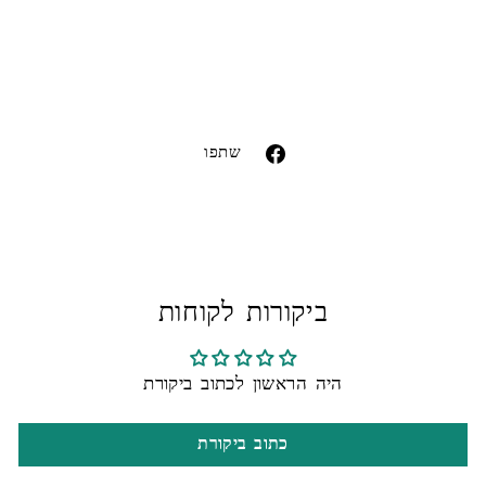
Liquid error (snippets/image-element line 113):
invalid url input
שתפו
שתפו
בפייסבוק
ביקורות לקוחות
היה הראשון לכתוב ביקורת
כתוב ביקורת