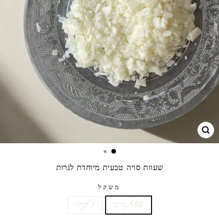
גרו
שעוות סויה טבעית מיוחדת לנרות
משקל
500 גרם
1 קילו