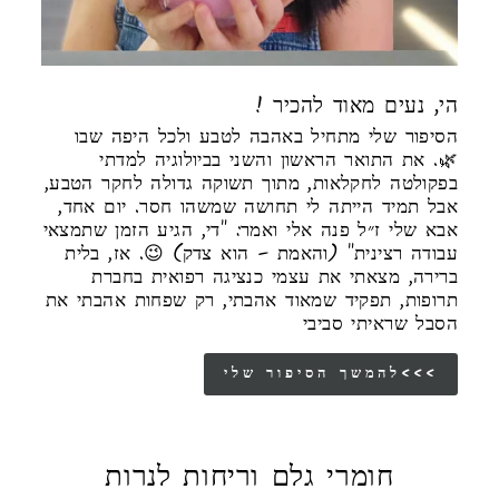
! הי, נעים מאוד להכיר
הסיפור שלי מתחיל באהבה לטבע ולכל היפה שבו
🌿. את התואר הראשון והשני בביולוגיה למדתי
בפקולטה לחקלאות, מתוך תשוקה גדולה לחקר הטבע,
אבל תמיד הייתה לי תחושה שמשהו חסר. יום אחד,
אבא שלי ז״ל פנה אלי ואמר: "די, הגיע הזמן שתמצאי
עבודה רצינית" (והאמת – הוא צדק) 😉. אז, בלית
ברירה, מצאתי את עצמי כנציגה רפואית בחברת
תרופות, תפקיד שמאוד אהבתי, רק שפחות אהבתי את
הסבל שראיתי סביבי
להמשך הסיפור שלי<<<
חומרי גלם וריחות לנרות