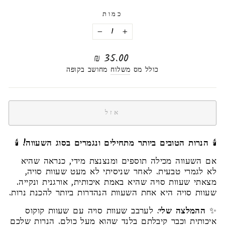
כמות
−
+
מחיר
35.00 ₪
רגיל
כולל מס
משלוח
מחושב בקופה
אזל
🕯️
הנרות הטובים ביותר מתחילים ונגמרים בסוג השעווה!
🕯️
אם השעווה מכילה תוספים ומנצנצת מידי, כנראה שהיא
לא לגמרי טבעית. לאחר שניסיתי לא מעט שעוות סויה,
מצאתי שעוות סויה שהיא באמת איכותית, אורגנית ונקייה.
שעוות סויה היא אחת השעוות הנהדרות ביותר להכנת נרות.
✨
ההמלצה שלי
: לערבב שעוות סויה עם שעוות קוקוס
איכותית וכבר קיבלתם בלנד שהוא מעל כולם. הנרות שלכם