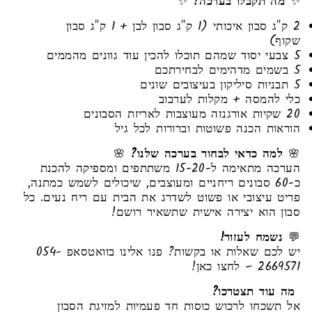
✨
מה תקבלו בערכה?
✨
2 ק"ג סבון איכותי (1 ק"ג סבון לבן + 1 ק"ג סבון
שקוף)
5 צבעי יסוד שמהם תוכלו להכין עוד גוונים מהממים
5 בשמים מדהימים לבחירתכם
5 תבניות סיליקון בעיצובים שונים
כלי להמסה + מקלות לערבוב
20 שקיות אורגנזה מעוצבות לאריזת הסבונים
הוראות הכנה פשוטות וברורות לכל גיל
🌸
למה כדאי לבחור בערכה שלנו?
🌸
הערכה מתאימה ל-15-20 משתתפים ומספיקה להכנת
כ-60 סבונים ריחניים ומעוצבים, שיכולים לשמש כמתנה,
פריט עיצובי או פשוט לשדרג את הבית עם ריח נעים. כל
סבון הוא יצירה אישית שתשאיר רושם!
💬
נשמח לעזור!
יש לכם שאלות או בקשות? פנו אלינו בוואטסאפ 054-
2669571 – לחצו כאן!
מה עוד תצטרכו?
אל תשכחו לרכוש כוסות חד פעמיות למזיגת הסבון