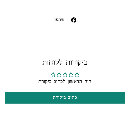
Liquid error (snippets/image-element line 113):
invalid url input
שתפו
שתפו
בפייסבוק
ביקורות לקוחות
היה הראשון לכתוב ביקורת
כתוב ביקורת