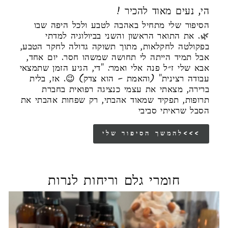
! הי, נעים מאוד להכיר
הסיפור שלי מתחיל באהבה לטבע ולכל היפה שבו
🌿. את התואר הראשון והשני בביולוגיה למדתי
בפקולטה לחקלאות, מתוך תשוקה גדולה לחקר הטבע,
אבל תמיד הייתה לי תחושה שמשהו חסר. יום אחד,
אבא שלי ז״ל פנה אלי ואמר: "די, הגיע הזמן שתמצאי
עבודה רצינית" (והאמת – הוא צדק) 😉. אז, בלית
ברירה, מצאתי את עצמי כנציגה רפואית בחברת
תרופות, תפקיד שמאוד אהבתי, רק שפחות אהבתי את
הסבל שראיתי סביבי
להמשך הסיפור שלי<<<
חומרי גלם וריחות לנרות