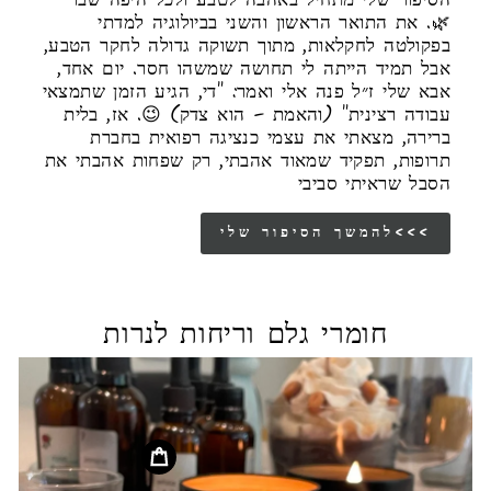
הסיפור שלי מתחיל באהבה לטבע ולכל היפה שבו
🌿. את התואר הראשון והשני בביולוגיה למדתי
בפקולטה לחקלאות, מתוך תשוקה גדולה לחקר הטבע,
אבל תמיד הייתה לי תחושה שמשהו חסר. יום אחד,
אבא שלי ז״ל פנה אלי ואמר: "די, הגיע הזמן שתמצאי
עבודה רצינית" (והאמת – הוא צדק) 😉. אז, בלית
ברירה, מצאתי את עצמי כנציגה רפואית בחברת
תרופות, תפקיד שמאוד אהבתי, רק שפחות אהבתי את
הסבל שראיתי סביבי
להמשך הסיפור שלי<<<
חומרי גלם וריחות לנרות