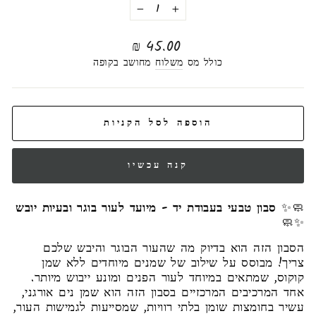
−
+
מחיר
45.00 ₪
רגיל
כולל מס
משלוח
מחושב בקופה
הוספה לסל הקניות
קנה עכשיו
🧼✨
סבון טבעי בעבודת יד - מיועד לעור בוגר ובעיות יובש
✨🧼
הסבון הזה הוא בדיוק מה שהעור הבוגר והיבש שלכם
צריך! מבוסס על שילוב של שמנים מיוחדים ללא שמן
קוקוס, שמתאים במיוחד לעור הפנים ומונע ייבוש מיותר.
אחד המרכיבים המרכזיים בסבון הזה הוא שמן נים אורגני,
עשיר בחומצות שומן בלתי רוויות, שמסייעות לגמישות העור,