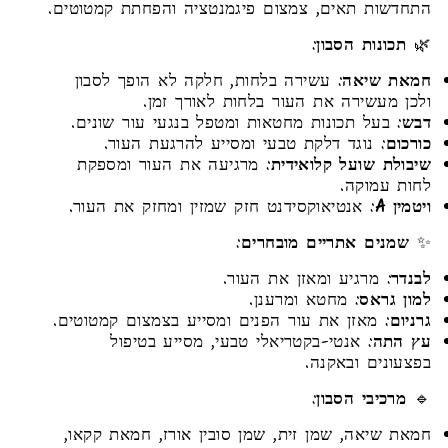
התחדשות תאים, צמצום פיגמנטציה והפחתת קמטוטים.
🌿
תכונות הסבון
:
חמאת שיאה
: עשירה בלחות, חלקה לא הופך לסבון
ולכן מעשירה את העור בלחות לאורך זמן.
דבש
: בעל תכונות מחטאות ומטפל בנגעי עור שונים.
כורכום
: נוגד דלקת טבעי ומסייע להרגעת העור.
שיבולת שועל קלואידית
: מרגיעה את העור ומספקת
לחות עמוקה.
ויטמין A
: אנטיאוקסידנט חזק שמזין ומחזק את העור.
✨
שמנים אתריים מובחרים
:
לבנדר
: מרגיע ומאזן את העור.
למון גראס
: מחטא ומרענן.
גרניום
: מאזן את עור הפנים ומסייע בצמצום קמטוטים.
עץ התה
: אנטי-בקטריאלי טבעי, מסייע בטיפול
בפצעונים ובאקנה.
🔹
מרכיבי הסבון
:
חמאת שיאה, שמן זית, שמן סובין אורז, חמאת קקאו,