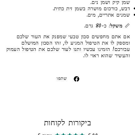
שמן קיק ושמן נים.
דבש, כורכום מושרה בשמן זית כתית.
שמנים אתריים, מים.
📏
משקל
: כ-80 גרם.
אם אתם מחפשים סבון טבעי שמפנק את העור שלכם
ומספק לו את הטיפול המגיע לו, זהו הסבון המושלם
עבורכם! הזמינו עכשיו ותנו לעור שלכם את הטיפול העמוק
והעשיר שהוא ראוי לו.
Liquid error (snippets/image-element line 113):
invalid url input
שתפו
שתפו
בפייסבוק
ביקורות לקוחות