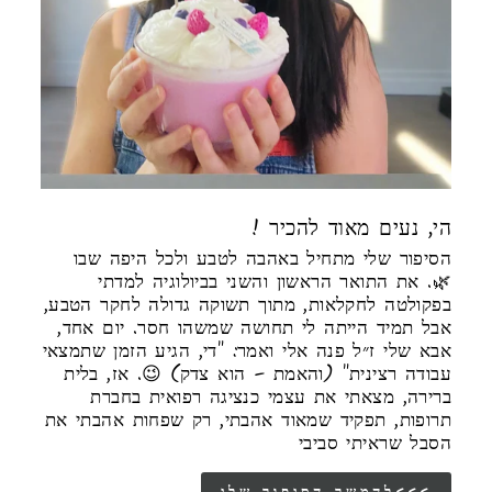
! הי, נעים מאוד להכיר
הסיפור שלי מתחיל באהבה לטבע ולכל היפה שבו
🌿. את התואר הראשון והשני בביולוגיה למדתי
בפקולטה לחקלאות, מתוך תשוקה גדולה לחקר הטבע,
אבל תמיד הייתה לי תחושה שמשהו חסר. יום אחד,
אבא שלי ז״ל פנה אלי ואמר: "די, הגיע הזמן שתמצאי
עבודה רצינית" (והאמת – הוא צדק) 😉. אז, בלית
ברירה, מצאתי את עצמי כנציגה רפואית בחברת
תרופות, תפקיד שמאוד אהבתי, רק שפחות אהבתי את
הסבל שראיתי סביבי