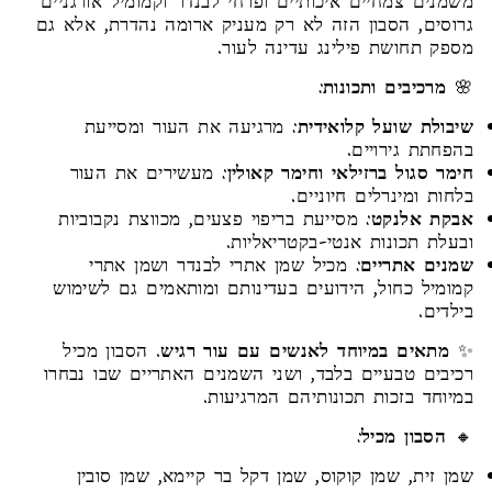
משמנים צמחיים איכותיים ופרחי לבנדר וקמומיל אורגניים
גרוסים, הסבון הזה לא רק מעניק ארומה נהדרת, אלא גם
מספק תחושת פילינג עדינה לעור.
🌸
מרכיבים ותכונות
:
שיבולת שועל קלואידית
: מרגיעה את העור ומסייעת
בהפחתת גירויים.
חימר סגול ברזילאי וחימר קאולין
: מעשירים את העור
בלחות ומינרלים חיוניים.
אבקת אלנקט
: מסייעת בריפוי פצעים, מכווצת נקבוביות
ובעלת תכונות אנטי-בקטריאליות.
שמנים אתריים
: מכיל שמן אתרי לבנדר ושמן אתרי
קמומיל כחול, הידועים בעדינותם ומותאמים גם לשימוש
בילדים.
✨
מתאים במיוחד לאנשים עם עור רגיש
. הסבון מכיל
רכיבים טבעיים בלבד, ושני השמנים האתריים שבו נבחרו
במיוחד בזכות תכונותיהם המרגיעות.
🔸
הסבון מכיל
:
שמן זית, שמן קוקוס, שמן דקל בר קיימא, שמן סובין