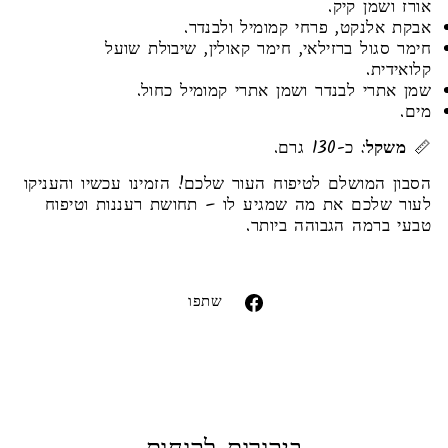
אורז ושמן קיק.
אבקת אלנקט, פרחי קמומיל ולבנדר.
חימר סגול ברזילאי, חימר קאולין, שיבולת שועל
קלואידית.
שמן אתרי לבנדר ושמן אתרי קמומיל כחול.
מים.
📏
משקל
: כ-130 גרם.
הסבון המושלם לטיפוח העור שלכם! הזמינו עכשיו והעניקו
לעור שלכם את מה שמגיע לו – תחושת רעננות וטיפוח
טבעי ברמה הגבוהה ביותר.
Liquid error (snippets/image-element line 113):
invalid url input
שתפו
שתפו
בפייסבוק