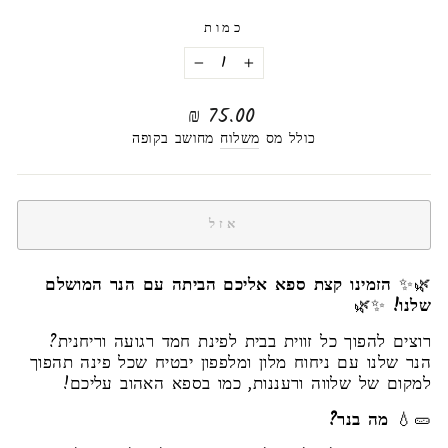
כמות
−
+
מחיר
75.00 ₪
רגיל
כולל מס
משלוח
מחושב בקופה
אזל
🌿✨
הזמינו קצת ספא אליכם הביתה עם הנר המושלם
שלנו!
✨🌿
רוצים להפוך כל זווית בבית לפינת חמד רגועה וריחנית?
הנר שלנו עם ניחוח מלון ומלפפון יבטיח שכל פינה תהפוך
למקום של שלווה ורעננות, כמו בספא האהוב עליכם!
🥒💧
מה בנר?