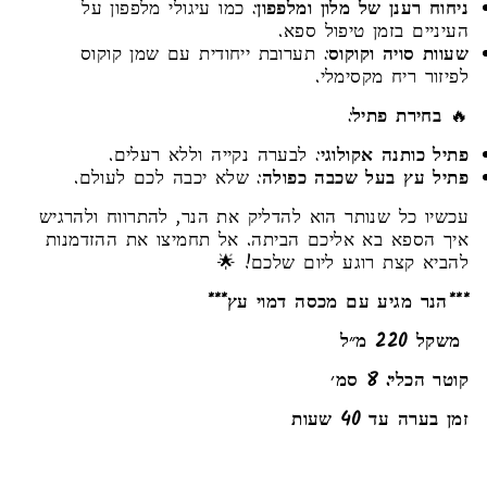
ניחוח רענן של מלון ומלפפון
: כמו עיגולי מלפפון על
העיניים בזמן טיפול ספא.
שעוות סויה וקוקוס
: תערובת ייחודית עם שמן קוקוס
לפיזור ריח מקסימלי.
🔥
בחירת פתיל
:
פתיל כותנה אקולוגי
: לבערה נקייה וללא רעלים.
פתיל עץ בעל שכבה כפולה
: שלא יכבה לכם לעולם.
עכשיו כל שנותר הוא להדליק את הנר, להתרווח ולהרגיש
איך הספא בא אליכם הביתה. אל תחמיצו את ההזדמנות
להביא קצת רוגע ליום שלכם! 🌟
***הנר מגיע עם מכסה דמוי עץ***
משקל 220 מ״ל
קוטר הכלי: 8 סמ׳
זמן בערה עד 40 שעות