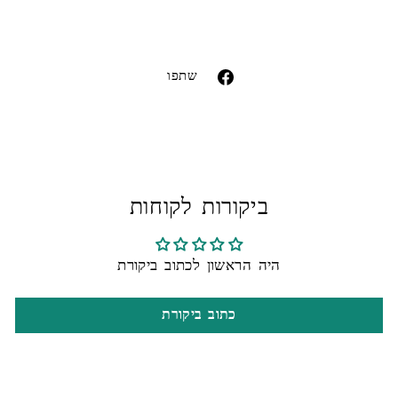
Liquid error (snippets/image-element line 113):
invalid url input
שתפו
שתפו
בפייסבוק
ביקורות לקוחות
היה הראשון לכתוב ביקורת
כתוב ביקורת