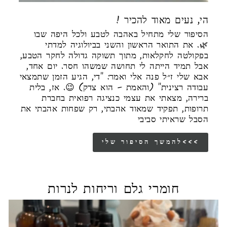
! הי, נעים מאוד להכיר
הסיפור שלי מתחיל באהבה לטבע ולכל היפה שבו
🌿. את התואר הראשון והשני בביולוגיה למדתי
בפקולטה לחקלאות, מתוך תשוקה גדולה לחקר הטבע,
אבל תמיד הייתה לי תחושה שמשהו חסר. יום אחד,
אבא שלי ז״ל פנה אלי ואמר: "די, הגיע הזמן שתמצאי
עבודה רצינית" (והאמת – הוא צדק) 😉. אז, בלית
ברירה, מצאתי את עצמי כנציגה רפואית בחברת
תרופות, תפקיד שמאוד אהבתי, רק שפחות אהבתי את
הסבל שראיתי סביבי
להמשך הסיפור שלי<<<
חומרי גלם וריחות לנרות