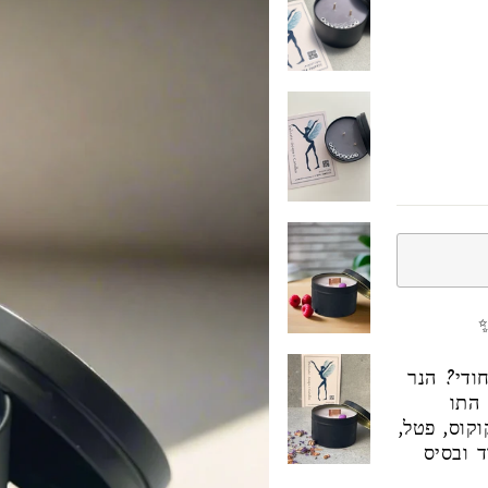
ודי? הנר
 התו
קוס, פטל,
ד ובסיס