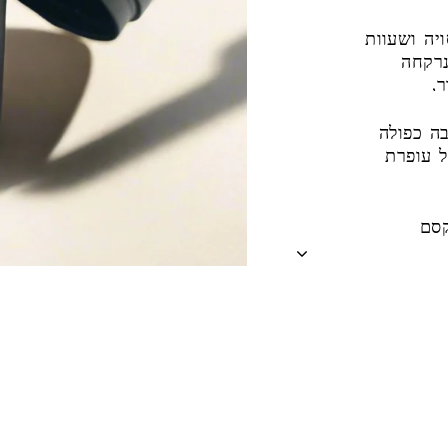
יה ושעוות
נרקחה
.
בה כפולה
ל עופרת
קסם