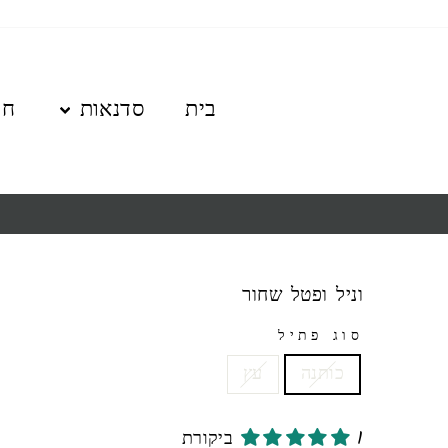
לגו
תוכן
בית
סדנאות
חנ
וניל ופטל שחור
סוג פתיל
כותנה
עץ
1 ביקורת