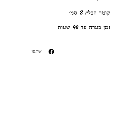
קוטר הכלי: 8 סמ׳
זמן בערה עד 40 שעות
ror (snippets/image-element line 113): invalid
url input
שתפו
שתפו
בפייסבוק