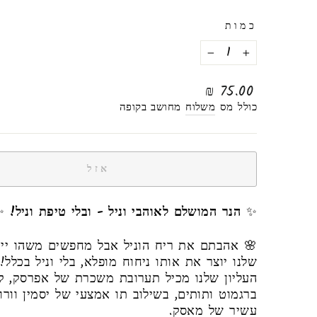
כמות
−
+
מחיר
75.00 ₪
רגיל
כולל מס
משלוח
מחושב בקופה
אזל
✨
הנר המושלם לאוהבי וניל - ובלי טיפת וניל!
✨
🌸 אהבתם את ריח הוניל אבל מחפשים משהו ייח
שלנו יוצר את אותו ניחוח מופלא, בלי וניל בכלל!
העליון שלנו מכיל תערובת משכרת של אפרסק, קו
ברגמוט ותותים, בשילוב תו אמצעי של יסמין וורו
עשיר של מאסק.