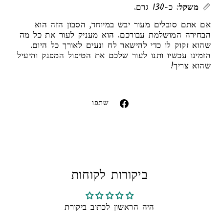
📏
משקל
: כ-130 גרם.
אם אתם סובלים מעור יבש במיוחד, הסבון הזה הוא
הבחירה המושלמת עבורכם. הוא מעניק לעור את כל מה
שהוא זקוק לו כדי להישאר לח ונעים לאורך כל היום.
הזמינו עכשיו ותנו לעור שלכם את הטיפול המפנק והיעיל
שהוא צריך!
Liquid error (snippets/image-element line 113):
invalid url input
שתפו
שתפו
בפייסבוק
ביקורות לקוחות
היה הראשון לכתוב ביקורת