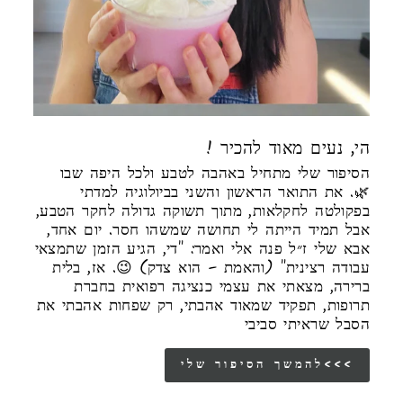
! הי, נעים מאוד להכיר
הסיפור שלי מתחיל באהבה לטבע ולכל היפה שבו
🌿. את התואר הראשון והשני בביולוגיה למדתי
בפקולטה לחקלאות, מתוך תשוקה גדולה לחקר הטבע,
אבל תמיד הייתה לי תחושה שמשהו חסר. יום אחד,
אבא שלי ז״ל פנה אלי ואמר: "די, הגיע הזמן שתמצאי
עבודה רצינית" (והאמת – הוא צדק) 😉. אז, בלית
ברירה, מצאתי את עצמי כנציגה רפואית בחברת
תרופות, תפקיד שמאוד אהבתי, רק שפחות אהבתי את
הסבל שראיתי סביבי
להמשך הסיפור שלי<<<