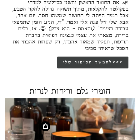
🌿. את התואר הראשון והשני בביולוגיה למדתי
בפקולטה לחקלאות, מתוך תשוקה גדולה לחקר הטבע,
אבל תמיד הייתה לי תחושה שמשהו חסר. יום אחד,
אבא שלי ז״ל פנה אלי ואמר: "די, הגיע הזמן שתמצאי
עבודה רצינית" (והאמת – הוא צדק) 😉. אז, בלית
ברירה, מצאתי את עצמי כנציגה רפואית בחברת
תרופות, תפקיד שמאוד אהבתי, רק שפחות אהבתי את
הסבל שראיתי סביבי
להמשך הסיפור שלי<<<
חומרי גלם וריחות לנרות