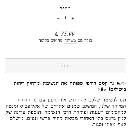
כמות
−
+
מחיר
75.00 ₪
רגיל
כולל מס
משלוח
מחושב בקופה
אזל
✨🌬️
נר קסם חורפי שפותח את הנשימה ומרחיק ריחות
בישולים!
🌬️✨
תנו לנשימה שלכם להתחדש ולהתרענן עם נר החורף
המיוחד שלנו, המשלב שמנים אתריים של אקליפטוס ומנטה
למקסימום רעננות ופתיחת דרכי הנשימה. תוספת עדינה של
למון גראס בתו האחורי מביאה ניחוח פרשי ונעים, מושלם
לאף מצונן וסגור.