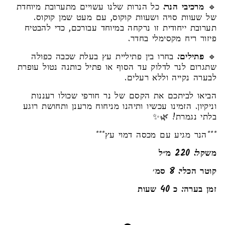
🔹
מרכיבי הנר:
כל הנרות שלנו עשויים מתערובת מיוחדת
של שעוות סויה ושעוות קוקוס, עם מעט שמן קוקוס.
תערובת ייחודית זו נרקחה במיוחד עבורכם, כדי להבטיח
פיזור ריח מקסימלי בחדר.
🔹
פתילים:
בחרו בין פתיליית עץ בעלת שכבה כפולה
שתגרום לנר לדלוק עד הסוף או פתיל כותנה נטול עופרת
לבערה נקייה וללא רעלים.
הביאו לביתכם את הקסם של נר חורפי שכולו רעננות
וניקיון. הזמינו עכשיו ותיהנו מניחוח מרענן ותחושת רוגע
בלתי נגמרת! 🌿✨
***הנר מגיע עם מכסה דמוי עץ***
משקל: 220 מ״ל
קוטר הכלי: 8 סמ׳
זמן בערה: כ 40 שעות
Liquid error (snippets/image-element line 113):
invalid url input