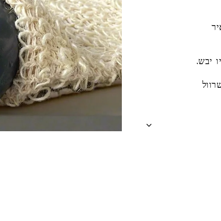
יר
 יבש.
רוול
Liquid er