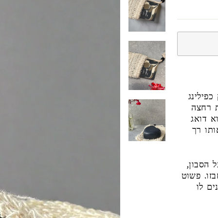
כפילינג
ת רחצה
א דואג
ותו רך
 הסבון,
זו. פשוט
ים לו