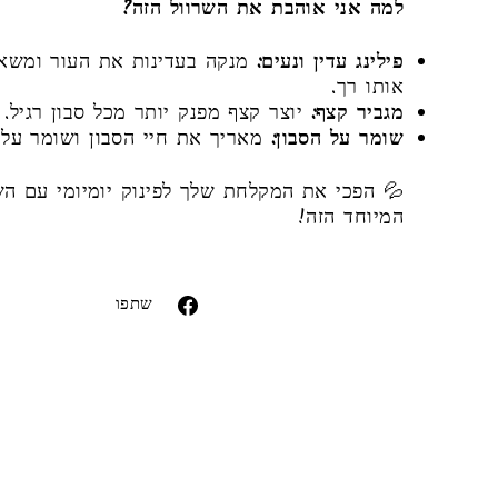
למה אני אוהבת את השרוול הזה?
פילינג עדין ונעים:
מנקה בעדינות את העור ומשא
אותו רך.
מגביר קצף:
יוצר קצף מפנק יותר מכל סבון רגיל.
שומר על הסבון:
מאריך את חיי הסבון ושומר עליו
💦 הפכי את המקלחת שלך לפינוק יומיומי עם הש
המיוחד הזה!
ror (snippets/image-element line 113): invalid
url input
שתפו
שתפו
בפייסבוק