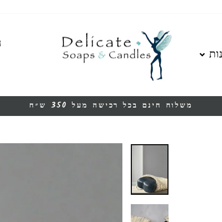
ה
ות
משלוח חינם בכל רכישה מעל 350 ש״ח
עצור
מצגת