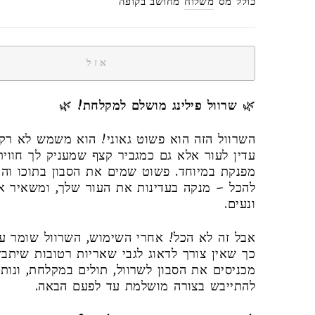
רגיל
כולל מס
משלוח
מחושב בקופה
אזל
🌿
שרוול פילינג מושלם למקלחת!
🌿
השרוול הזה הוא פשוט גאוני! הוא משמש לא רק 
עדין לעור אלא גם כמגביר קצף שמעניק לך חווי
מפנקת במיוחד. פשוט שמים את הסבון בתוכו והו
להכל – מנקה בעדינות את העור שלך, ומשאיר א
ונעים.
אבל זה לא הכל! אחרי השימוש, השרוול שומר על
כך שאין צורך לדאוג לגבי שאריות רטובות שיתבזב
מכניסים את הסבון לשרוול, תולים במקלחת, ונותנ
להתייבש בצורה מושלמת עד לפעם הבאה.