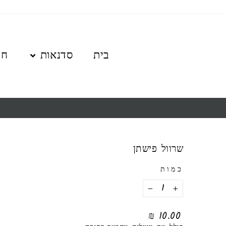
לגו
תוכן
בית
סדנאות
חנ
שרוול פישתן
כמות
−
+
מחיר
10.00 ₪