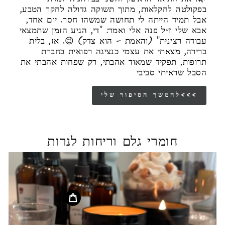
בפקולטה לחקלאות, מתוך תשוקה גדולה לחקר הטבע,
אבל תמיד הייתה לי תחושה שמשהו חסר. יום אחד,
אבא שלי ז״ל פנה אלי ואמר: "די, הגיע הזמן שתמצאי
עבודה רצינית" (והאמת – הוא צדק) 😉. אז, בלית
ברירה, מצאתי את עצמי כנציגה רפואית בחברת
תרופות, תפקיד שמאוד אהבתי, רק שפחות אהבתי את
הסבל שראיתי סביבי
להמשך הסיפור שלי<<<
חומרי גלם וריחות לנרות