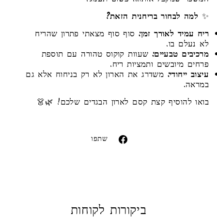
✨
למה לבחור בריחנית הזאת?
ריח עמיד לאורך זמן:
סוף סוף מצאתי פתרון שהריח
לא נעלם בו.
מרכיבים טבעיים:
שעוות קוקוס טהורה עם תוספת
פרחים מיובשים ותמציות ריח.
עיצוב ייחודי:
משדרג את הארון לא רק בניחוח אלא גם
במראה.
בואו להוסיף קצת קסם לארון הבגדים שלכם! 🌿👗
Liquid error (snippets/image-element line 113):
invalid url input
שתפו
שתפו
בפייסבוק
ביקורות לקוחות