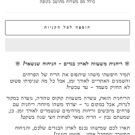
רגיל
כולל מס
משלוח
מחושב בקופה
הוספה לסל הקניות
🌸
ריחנית משעווה לארון בגדים - הניחוח שנשאר!
🌸
תמיד חיפשתי משהו שיתפוס את הריח של הפרחים
והשמנים האתריים לאורך זמן, אבל כל מה שניסיתי פשוט
לא החזיק מעמד – עד עכשיו!
הריחנית הזאת, עשויה משעוות קוקוס טהורה, נועדה במקור
לנרות, אבל במקום נר – יצרתי משהו מיוחד: ריחנית עם
פרחים מיובשים וריחות מדהימים שנשמרים לאורך זמן. כן,
שמעתם נכון – הריח נשאר לפחות חצי שנה בשקט!
תארו לכם שמישהו נכנס לארון הבגדים שלכם, והניחוח
המשכר שמקבל אותו... פשוט תענוג!