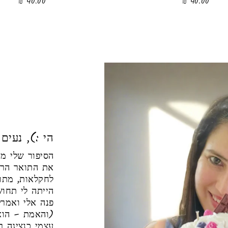
40.00 ₪
40.00 ₪
הי :), נעים
הסיפור שלי מת
את התואר הראש
לחקלאות, מתו
הייתה לי תחו
פנה אלי ואמר:
(והאמת – הוא
עצמי כנציגה 