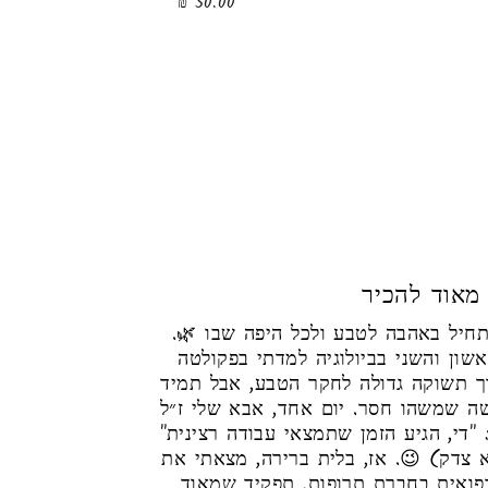
50.00 ₪
 מאוד להכיר
חיל באהבה לטבע ולכל היפה שבו 🌿.
ון והשני בביולוגיה למדתי בפקולטה
ך תשוקה גדולה לחקר הטבע, אבל תמיד
שה שמשהו חסר. יום אחד, אבא שלי ז״ל
 "די, הגיע הזמן שתמצאי עבודה רצינית"
 צדק) 😉. אז, בלית ברירה, מצאתי את
רפואית בחברת תרופות, תפקיד שמאוד