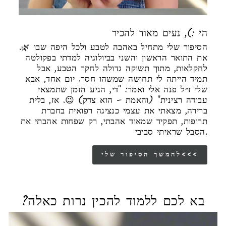
הי :), נעים מאוד להכיר
הסיפור שלי מתחיל באהבה לטבע ולכל היפה שבו 🌿.
את התואר הראשון והשני בביולוגיה למדתי בפקולטה
לחקלאות, מתוך תשוקה גדולה לחקר הטבע, אבל
תמיד הייתה לי תחושה שמשהו חסר. יום אחד, אבא
שלי ז״ל פנה אלי ואמר: "די, הגיע הזמן שתמצאי
עבודה רצינית" (והאמת – הוא צדק) 😉. אז, בלית
ברירה, מצאתי את עצמי כנציגה רפואית בחברת
תרופות, תפקיד שמאוד אהבתי, רק שפחות אהבתי את
הסבל שראיתי סביבי.
להמשך הסיפור שלי<<<
בא לכם ללמוד להכין נרות כאלה?