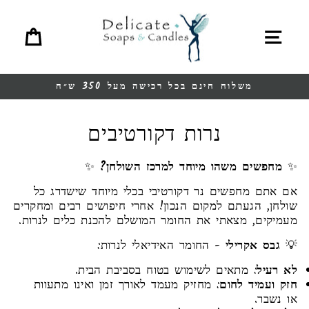
לגו
תוכן
תפריט
סל ק
משלוח חינם בכל רכישה מעל 350 ש״ח
עצור
מצגת
נרות דקורטיבים
✨
מחפשים משהו מיוחד למרכז השולחן?
✨
אם אתם מחפשים נר דקורטיבי בכלי מיוחד שישדרג כל
שולחן, הגעתם למקום הנכון! אחרי חיפושים רבים ומחקרים
מעמיקים, מצאתי את החומר המושלם להכנת כלים לנרות.
💡
גבס אקרילי
- החומר האידיאלי לנרות:
לא רעיל
: מתאים לשימוש בטוח בסביבת הבית.
חזק ועמיד לחום
: מחזיק מעמד לאורך זמן ואינו מתעוות
או נשבר.