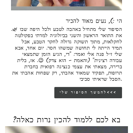
הי :), נעים מאוד להכיר
הסיפור שלי מתחיל באהבה לטבע ולכל היפה שבו 🌿.
את התואר הראשון והשני בביולוגיה למדתי בפקולטה
לחקלאות, מתוך תשוקה גדולה לחקר הטבע, אבל
תמיד הייתה לי תחושה שמשהו חסר. יום אחד, אבא
שלי ז״ל פנה אלי ואמר: "די, הגיע הזמן שתמצאי
עבודה רצינית" (והאמת – הוא צדק) 😉. אז, בלית
ברירה, מצאתי את עצמי כנציגה רפואית בחברת
תרופות, תפקיד שמאוד אהבתי, רק שפחות אהבתי את
הסבל שראיתי סביבי.
להמשך הסיפור שלי<<<
בא לכם ללמוד להכין נרות כאלה?