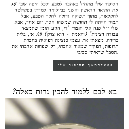
הסיפור שלי מתחיל באהבה לטבע ולכל היפה שבו 🌿.
את התואר הראשון והשני בביולוגיה למדתי בפקולטה
לחקלאות, מתוך תשוקה גדולה לחקר הטבע, אבל
תמיד הייתה לי תחושה שמשהו חסר. יום אחד, אבא
שלי ז״ל פנה אלי ואמר: "די, הגיע הזמן שתמצאי
עבודה רצינית" (והאמת – הוא צדק) 😉. אז, בלית
ברירה, מצאתי את עצמי כנציגה רפואית בחברת
תרופות, תפקיד שמאוד אהבתי, רק שפחות אהבתי את
הסבל שראיתי סביבי.
להמשך הסיפור שלי<<<
בא לכם ללמוד להכין נרות כאלה?