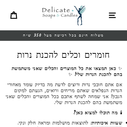
לגו
תוכן
תפריט
סל ק
משלוח חינם בכל רכישה מעל 350 ש״ח
עצור
מצגת
חומרים וכלים להכנת נרות
✨
כאן תמצאו את כל המוצרים והכלים שאני משתמשת
בהם להכנת הנרות שלי!
✨
אם אתם חובבי נרות ורוצים לדעת מה בדיוק עומד מאחורי
הנרות הנפלאים שאתם מריחים ורואים, הגעתם למקום
הנכון! אני שמחה לשתף אתכם בכל המוצרים והכלים שאני
משתמשת בהם להכנת הנרות שלי.
🕯️
מה תוכלו למצוא כאן?
שעוות איכותיות
: לתוצאות מושלמות ומראה חלק ונקי.